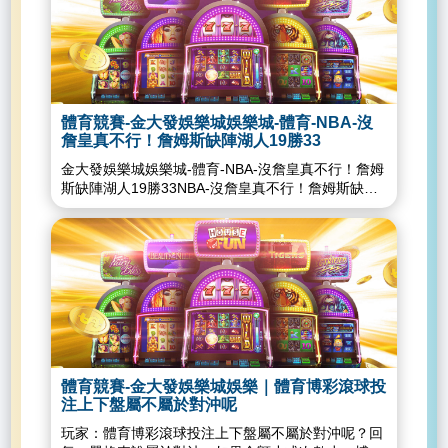
決定。研究並找到首先了解團隊和球員的方法也很重
的大樑，濃眉千萬要保證身體健康，無論是附加賽還
要。您需要了解他們的遊戲方法，使用的遊戲策略及
是季后賽，他的存在對於湖人隊來說都具有決定性意
其優勢。和缺點，以便更準確地預測遊戲的結果。例
義。 最後，還有一件重要的事兒必須提一
如，查看以下統計信息：死亡人數，死亡人數，死亡
下！ 2020屆名人堂頒獎典禮將於北京時間5月15
人數/死亡人數比率，每分鐘賺取的金錢，總金錢，
日5：30進行，屆時老科、鄧肯和加內特等人將正式
累積的經驗。在某些英雄聯盟LOL比賽中，經常有一
入選名人堂。 而老科的妻子瓦妮莎將在此次典禮
兩支球隊沒有下注。例如，在錦標賽的小組賽階段，
上發表紀念老科的演講，作為老科的名人堂引薦人的
體育競賽-金大發娛樂城娛樂城-體育-NBA-沒
一支球隊可能已經贏得了前兩場比賽，並且可以保證
喬丹也將上台進行演講！ 這一神圣美妙的時刻，
詹皇真不行！詹姆斯缺陣湖人19勝33
其勝利並前進到下一輪。，但球隊仍必須完成小組賽
在座的各位都不會錯過吧？體育題材完整列表足球博
金大發娛樂城娛樂城-體育-NBA-沒詹皇真不行！詹姆
的其餘比賽。當您在電子競技中投注英雄聯盟時，您
彩為何十賭九輸玩家需先成「剩者」再稱王博友總結
斯缺陣湖人19勝33NBA-沒詹皇真不行！詹姆斯缺陣
還可以使用一些技巧來提高投注的中獎率。您知道如
出來的看盤16項基本功金大發娛樂城娛樂城...
湖人19勝33負詹姆斯受傷缺陣4月29日，湖人在客場
何在電子競技上下注嗎？這樣，團隊並不一定會全力
以107-116負于奇才。很顯然，勒布朗-詹姆斯的缺陣
以赴，而是利用這次機會來測試新策略和不同的遊戲
對湖人隊產生了很大的影響。本場比賽之前，美媒體
策略。 體育題材完整列表足球博彩為何十賭九輸玩
列出了詹姆斯職業生涯各個階段，他缺陣時對所在球
家需先成「剩者」再稱王博友總結出來的看盤16項基
隊的戰績造成的影響。2003-10（騎士）：10勝16
本功金大發娛樂城娛樂城...
負；2010-14（熱火）：9勝9負；2014-18（騎
士）：4勝23負；2018-21（湖人）：19勝33負（包
括今天負于奇才）●老虎機-免費試玩●真人娛樂-SA真
人試玩●棋牌遊戲-免費試玩體育題材完整列表足球博
彩為何十賭九輸玩家需先成「剩者」再稱王博友總結
體育競賽-金大發娛樂城娛樂｜體育博彩滾球投
出來的看盤16項基本功金大發娛樂城娛樂城...
注上下盤屬不屬於對沖呢
玩家：體育博彩滾球投注上下盤屬不屬於對沖呢？回