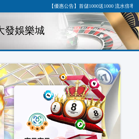
【優惠公告】首儲1000送1000 流水倍率20
大發娛樂城