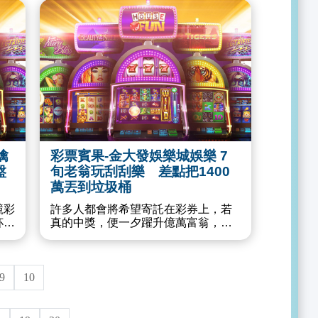
樂
歲開始唸書，12歲時哥哥早逝。禍不
勝1
經成為常態。這也讓彩民忍不住感
娛樂LEO-九州娛樂i88娛樂城通博娛樂
最
城
單行，俗話說，國用大臣，家用長
遇
慨，競彩單關勝過理財，結果果真如
城娛樂城-AV影城現金版娛樂城出款娛
場
不
子。身為長子的林梧桐被迫輟學，挑
此嗎？對於競彩單關，很多彩民並不
樂城 參閱《你不可不知的娛樂城的專
當
近
起養活一家七口的重任。林梧桐被稱
勢，
陌生，歐洲杯之前競彩單關場次較
業名詞》，拉近你與娛樂城的距離！
的
娛
為亞洲四大賭王父親在的時候是做賣
次
少。淘汰賽開始之後，集中在7月3日
金大發娛樂城娛樂城...
。
菜籽生意的，於是，他問親戚借了2元
，
——11日，競彩開設了多場日職聯、
的
錢也做賣菜種子。剛出來賣的時，因
0
日職乙和瑞典超等賽事的單關投注。
計
為自己年齡太小又不認識人，所以沒
次常
雖然歐洲杯結束後，賽事質量並不
車
有人買他的種子，後來，他說出了父
。
高，不過競彩還是給日系、金杯賽以
成
親的名字才漸漸有人來買，就這樣賺
及解放者杯開設了單關場次。 近
三
了兩元八角，兩元八角對於林梧桐來
。
期，奧運男足和奧運女足的單關賽事
合
擒
彩票賓果-金大發娛樂城娛樂 7
說很不錯了。苦幹兩年以後，林梧桐
影
也吸引了不少彩民，尤其是最近一場
類股
賺到了100多元。“還清父親生前欠下
27
盤
中國奧運女足的出線關鍵戰，2-8慘敗
旬老翁玩刮刮樂 差點把1400
的72元，無債一身輕。”可好景不長，
賽
給荷蘭女足，1.16的超低賠也順利打
n，
萬丟到垃圾桶
那個時候發生了戰亂，生意也越來越
斷
出。這讓彩民忍不住遐想，如何利用
克
競彩
許多人都會將希望寄託在彩券上，若
難做了，一家人溫飽成了問題，好在
了
競彩單關穩定盈利呢，小編也根據7月
杯組
真的中獎，便一夕躍升億萬富翁，再
南洋的四叔寄來兩百元，勉強夠維持
報
份開設的競彩單關，進行了一次模擬
戰
也不用工作賺錢；然而有發生過不少
生計。後來，林梧桐突然萌發了去南
浪
投注，驗證單關盈利的可行性。假設
、漲
1
案例，中獎者在中獎後離婚，並偷偷
洋的念頭。1937年7月7日，日本帝國
到
從7月3日開始，你手中有1000元的本
。
命
把錢挪走，不想讓另一半分到；最後
主義發動盧溝橋事變入侵中國，中國
，
金去投注競彩單關，為了盡可能提高
串
真相曝光，雙方往往撕破臉，對簿公
9
10
進入了艱苦卓越的八年抗戰時期。就
重
正確率，我們選擇賠率（即過關獎
整合
，
堂。根據《Mirror》報導，一名已婚男
在此時，林梧桐帶著100塊錢搭乘一艘
在
金）在1.60以下的賽事進行投注。首
足
子於2015年10月買了百萬歐元彩票
三千噸的太古客貨輪船離開了家鄉，
奪
先，符合條件的第一場比賽是美洲杯
體
一單
（Euromillions），中了超過1100萬
遠度重洋來到馬來西亞謀生。“臨行前