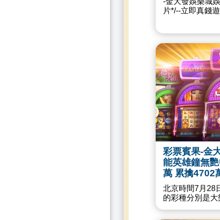
線博彩公司第9名
-金大發娛樂城娛
關。商業綜合體
旗下公司在線博
片*/--立即真錢遊
上的資深購彩者
WilliamHil
進入其重新開放
初次接觸彩票，
由已故商人威廉
該省賭場可以開
後、90後為主
來主要投注管道
大略省進入其重
入門的彩票玩法
注，轉為互連網
週五是該省賭場
歡迎。有機構表
洲享富盛名，在
對於GreatCanad
售、培訓、孵化
彩企業合作，跨
言，該公司的1
有示範、引領作
國凱薩娛樂併購
數千名工人重返
提升彩票品牌形
目前也還在進行
的法規允許賭場
的品質與服務，
彩公司第7名－Ev
容量重新開放。
加快“現代彩票”
Evolution
GatewayCasino
他人都在看:●
娛樂場，通過位
下的11家賭場
利何超瓊背後打
等地的「直播間
克和因尼斯菲爾的
家等待已久了！
博彩，還有與實
全天24小時營
全運營”●捕魚機
直播賭台。真人
過後重新開放。
要素●現金版跟
相當多元，包含
候開放。“我們
彩票賓果-金
才好?●為什麼
百家樂、骰寶…
開放賭場和社區
能英雄鐘無艷
怕？●如何選擇
整。旗下公司【
們的員工和尊貴
萬 累擒470
娛樂城HOYA
股王Evoluti
安全的博彩和餐飲
娛樂城金大發娛
彩公司第6名－En
首席執行官Tony
北京時間7月2
樂城博馬娛樂城
股)持股權重沒
中說。Casin
的彩種分別是大
娛樂LEO-九州
Entain的博彩
多以北70英里的
3D。在上期預
城娛樂城-AV
在線博彩公司，
7月29日重新開
鐘無艷中大樂透1