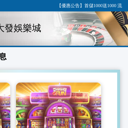
【優惠公告】首儲1000送1000 流水倍率20
大發娛樂城
息