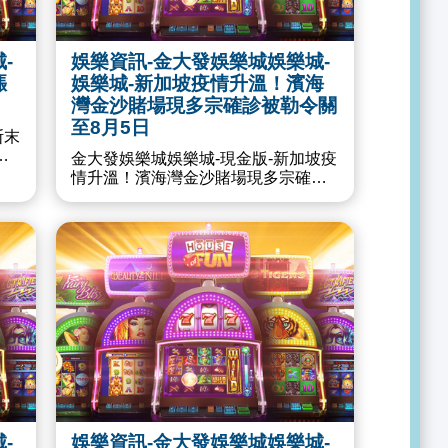
-
娛樂資訊-金大發娛樂城娛樂城-
漲
娛樂城-新加坡疫情升溫！濱海
灣金沙賭場現多宗確診被勒令關
至8月5日
斯末
娛
金大發娛樂城娛樂城-現金版-新加坡疫
立即
情升溫！濱海灣金沙賭場現多宗確診
採
被勒令關至8月5日金大發娛樂城娛樂
備
城-FB粉絲專頁-影片*/--立即真錢遊戲-
價
-/*--新加坡新冠疫情反彈，連續數天本
的
土確診破百，而新加坡濱海灣金沙賭
減
場因累計11宗確診病例，形成新感染
對
群組，隨即被當地衛生部下令，賭場
的需
於即日起關閉至8月5日，期間將會對
場地進行消毒，所有工作人員將進行
核酸檢測。 據媒體引述新加坡衛生部
其
發出的文告，濱海灣金沙賭場於本週
繼
三(21日)新增3宗確診病例。當局展開
收
調查後發現，賭場可能有病毒傳播。
球
為阻斷傳播鏈並徹底清洗場地，賭場
生
-
娛樂資訊-金大發娛樂城娛樂城-
從即日起關閉至下月5日。據濱海灣金