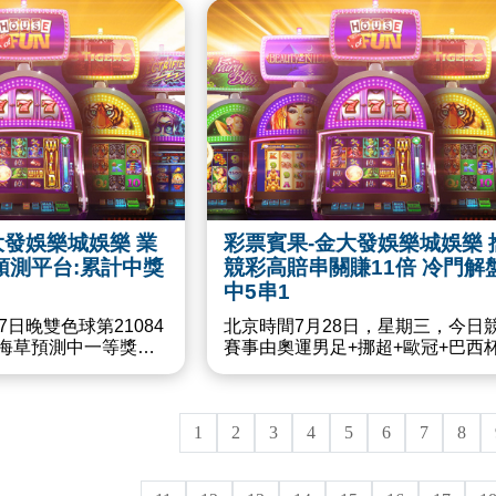
不可不知的娛樂城的專
dbrokes)以及他原先
娛樂城THA-九州娛樂LEO-九州娛
araCasinos宣布重新開
獎4702萬！中獎易
此役，米內羅競技各項賽事近8場7
博彩,上半年歐股六百檔藍籌股漲幅
你與娛樂城的距離！
，與美高梅成立合資公司
i88娛樂城通博娛樂城娛樂城-AV影
Rama並不是唯一一家
2，預測擒一二等獎
平保持不敗，而巴伊亞則在巴甲遭
佳表現三檔股票整體而言，歐洲市
城...
速的擴張，成為一家在
現金版娛樂城出款娛樂城 參閱《你
安大略賭場。事實
英雄鐘無艷中大樂透
了三連敗。不過，雙方最近12次對
今年上半年行情反映出的趨勢是，
艦隊」。旗下公司
可不知的娛樂城的專業名詞》，拉
的三個主要場館計劃
02萬躍居榜1 智能英
決，米內羅競技2勝7平3負沒有優
地的投資者已經逐漸擺脫了2020年
更名為Entain宣布
你與娛樂城的距離！金大發娛樂城
。自16個多月前大流
期穩居數字彩榜單前
主場往績近11場5勝4平2負，上一
防禦枷鎖，對風險的胃納越來越大
場在線博彩公司第5名
樂城...
三人都將首次這樣
中大樂透頭名872萬，
主場負於巴伊亞是在兩年前。另外
銀行、汽車和建築等有望從疫情后
持股權重該集團提供在線賭
indsor本週早些時候宣
02萬，從而重新奪回
在本項賽事當中，米內羅競技最近1
經濟復甦中受益的行業領跑。據統
在線賓果和體彩等產
的賭場度假村將於7月
值得一提的是，鐘無艷
個主場6勝3平1負戰績出色，上一
歐股上半年，由博彩公司、電動汽
於馬耳他，在歐洲多
公告中，Caesars
命中1等，尤其是第3檔
規時間主場輸球是在遙遠的五年前
製造商和銀行三大板塊漲幅居前，
有小型衛星辦公室，
預訂，但他們必須在
等，1600多元小單斬
本戰米內羅競技預計會輪換部分主
為歐股年內迄今最大的贏家。而這
敦、斯德哥爾摩和美
冊。此外，
，作為4中數字彩1等
力，但依然是實力明顯占優的一方
大板塊中的佼佼者分別為：行業整
大發娛樂城娛樂 業
彩票賓果-金大發娛樂城娛樂 
紐辦事處。集團旗下
dsor將僅提供某些老虎機
無艷將全力沖擊屬於
巴西男選手比賽時沖浪板斷裂未受
與併購+美國體彩合法化歐洲博彩
北美體彩投注的事佔率約
擇。該賭場位於底特
獎！上期命中大樂透2等
預測平台:累計中獎
響仍獲冠軍海外網7月28日電在7月
競彩高賠串關賺11倍 冷門解
表現亮眼歐洲三家大型博彩公司
廉希爾，排在第5名。
計劃在7月28日重新開
馬懿表現同樣出色，此
日舉行的東京奧運會沖浪男子金牌
KindredGroup、Evolution和Entai
中5串1
彩公司第4名－
等待監管部門的批
1005萬，1次命中雙
中，一名巴西男選手的沖浪板突然
在今年上半年齊刷刷地躋身了斯托
權重PointsBet開發了一
7日晚雙色球第21084
北京時間7月28日，星期三，今日
大瀑布，
中大樂透2等，尤其近
裂，這名選手在更換沖浪板後奪得
600指數中「漲幅榜」的前十位，
投注平台」，通過該
海草預測中一等獎擒
賽事由奧運男足+挪超+歐冠+巴西
oResort和
獲大樂透2等，如此節奏
冠軍。 據美國“商業內幕”網站
Evolution今年以來大漲66%、
創新的體彩投注產
平台斬獲的第162注頭
成！球通專家Winner球聖獻上最強
ara也將於7月23日重新開
大樂透頭獎或許就在不
道，遭遇突发情況的選手是巴西沖
KindredGroup今年以來大漲61%
式押注澳大利亞和美
預測中得的一二等獎
績，擒下超高賠串關，單日盈利超1
下週三和周四舉辦僅
跟單！此外，上期命
名將伊塔洛·費雷拉。決賽開始後不
幅最小的Entain也大漲超過了25%
顛覆澳大利亞傳統的
突破20億大關！夏日
倍；智能預測方面，單場預測歐冠
Caesars類似，這
的趙飛燕同樣也是沖擊今
一分鐘，費雷拉的沖浪板突然斷裂
巴克萊銀行(Barclays)分析師
PointsBet的產品
，中獎易平台在6-7月
中率達80%！專家Winner球聖作為
a賭場都不會立即提供桌面
1
2
3
4
5
6
7
8
者！ 專家楊波已攬
不得不返回海灘尋找新的沖浪板。
JamesRowlandClark表示，行業
育賽事和積分投注產
們攜手預測中得21注
關達人，昨日連續斬獲3串1和2串1
ew計劃於7月30日提供
樂透4+2 專家楊波
回到比賽後，他的狀態未受影響，
和併購是這些博彩公司股價上漲的
線博彩公司第三名－
等獎，中得一二等獎總
其中2串1怒中兩個超高賠，美國女
不確定Niagara賭場
2，他曾經1次預測命
後續的比賽中一路保持領先，最後
「主要驅動力」，尤其是在美國，
ntertainment旗下的
！其中大樂透一等獎9
5.3倍平局+瑞典女足4.4倍讓平，
遊戲和撲克室。即使