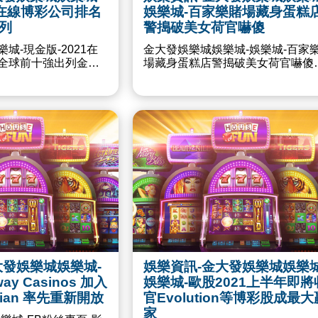
都有銷售。體彩方面
產了1393噸釹和镨，遠高於一年前
1在線博彩公司排名
娛樂城-百家樂賭場藏身蛋糕
彩店。例如，定位於
775噸。其全系列產品的平均售價為
列
警搗破美女荷官嚇傻
天街商業綜合體的體
公斤39.1澳元（約121.5令吉），
—“一家幸運好玩的
去年的20.2澳元（約62.8令吉）。
城-現金版-2021在
金大發娛樂城娛樂城-娛樂城-百家
介紹，該店裝修追究簡
納斯還指出，由於彭亨州政府較早
全球前十強出列金大
場藏身蛋糕店警搗破美女荷官嚇傻
的風格。頂呱刮展示
定的一個地點的清空工作持續拖延
B粉絲專頁-影片*/--
大發娛樂城娛樂城-FB粉絲專頁-影
款熱銷票種可供挑選，
集團已在我國確定了第二個潛在地
*--2021年，線上博彩
*/--立即真錢遊戲--/*--苗栗一家蛋糕
樂透、浙江6+1、排列
點，以建造低放射性廢物處理設施。
目，因為今年疫情影
店，生意相當好，購買人潮從早到
進擊的彩票潮店彩票銷
其他人都在看:●再賣美高梅國際持
令讓民眾待在家，也
進進出出，最近卻被警方突擊搜索
：破圈目前市面上已
套利何超瓊背後打什麼算盤？●菲
有了井噴式成長，就
竟藏有百家樂賭場。美女荷官當招
票潮店普遍具備亮
玩家等待已久了！這些場所獲准恢
來看世界前十強在線
台灣警破百家樂狂吸賭金南投縣警
潮店的存在與傳統彩
完全運營”●捕魚機-玩好捕魚遊戲的
彩公司TOP10全球
察、苗栗頭份分局會同刑事局，大
而是填補了以往彩票
大要素●現金版跟信用版很多要怎
在線博彩公司股票的
霹靂小組荷槍實彈衝入蛋糕店，赫
區域，使得購彩者參
擇才好?●為什麼賭場對百家樂又愛
式指數基金)，2020
發現二樓是個小型的職業不但有像
捷度有所提升，也增
怕？●如何選擇優質線上娛樂城?通
上市，這檔指數基金追
國CASINO的牌桌，甚至還連線警
購買彩票的可能性。
娛樂城HOYA娛樂城眾發娛樂城贏
ll所編撰的
破門時荷官正在發牌專案小組長期
銀泰百貨、浙江杭州
娛樂城金大發娛樂城娛樂城金合發
&iGamingIndex，這檔
閱分析資料並跟監搜證，發現吳嫌
波鄞州印象城和太原
樂城博馬娛樂城九州娛樂城THA-
營之職業賭場竟藏身於苗栗縣頭份
購物中心均有體彩潮
娛樂LEO-九州娛樂i88娛樂城通博
tsBetting&iGamingETF(BETZ:US)。
家蛋糕店的樓上，為了怕警方查緝
彩票潮店內多種彩票
城娛樂城-AV影城現金版娛樂城出
以這檔指數內各大博企
大發娛樂城娛樂城-
且住家周邊裝設大量監視器對外監
娛樂資訊-金大發娛樂城娛樂城
的彩票潮店內，可能兼
樂城 參閱《你不可不知的娛樂城的
球十大網上博彩公
看，以為就能規避警方查緝，但仍
ay Casinos 加入
娛樂城-歐股2021上半年即將
玩法，但基本都以“頂
業名詞》，拉近你與娛樂城的距離
司第10名－
警方識破。17日在檢方指揮下，持
adian 率先重新開放
官Evolution等博彩股成最大
”的即開票為主打遊戲
金大發娛樂城娛樂城...
Games持股權重旗下公司在
索票破門而入，當場查獲吳姓主嫌
家
面的目標購彩群體有