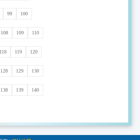
州娛
買刮刮樂的習慣，這次他在密西根州
當時在內心深處，我希望能夠留下
LEO-九州娛樂i88娛樂城通博娛樂城娛
樂城
大急流城的加油站購買了一張5美元的
來，重過以往的平靜鄉村生活。”但局
樂城-AV影城現金版娛樂城出款娛樂
大
99
100
娛樂
刮刮樂，當他刮完之後，眼睛掃過
勢的惡化逼迫林梧桐放棄了這個打
城 金大發娛樂城娛樂城...
去，還以為自己沒有中獎，就要把刮
算。戰局急轉直下，生活舉步維艱的
刮樂給丟到垃圾桶中。後來他又再次
他當機立斷：重返馬來西亞。這個抉
檢查，發現自己竟然刮中了大獎，當
擇改變了林梧桐的一生，讓他在馬來
108
109
110
時這名男子還懷疑「這不可能，這種
西亞落地生根、開花結果，開始了他
好運從來沒有發生在我身上」，後來
人生之旅傳奇色彩的輝煌篇章。1941
數次檢查下，才發現這張刮刮樂真的
年至1945年，馬來西亞被日本佔領，
118
119
120
讓他中了50萬美金的大獎。密西根州
局勢十分動盪。但處於動亂中1944年
的彩票負責官員表示，該名男子後來
卻是林梧桐人生的一大轉折點，那一
表示，他計畫要將這筆「失而復得」
年林梧桐喜歡上自家五金店隔壁李姓
128
129
130
的獎金，用來償還他目前的貸款，同
人家的女兒，十五六歲已亭亭玉立的
時也要再買一棟新房子。-金大發娛樂
李金花，並與她在動亂中締結良緣。
城娛樂城-FB粉絲專頁-影片*/--立即真
婚後的林梧桐很快日本投降了，戰後
138
139
140
錢遊戲--/*----其他人都在看:●是什麼原
的馬來西亞百廢待興，林梧桐捉住了
因促使博彩公司離岸經營？●加拿大華
這個機遇，用自己全部的家當購買了
瑪賭場宣布重開公佈日期與安全措施”
起重機、推土機、混凝土攪拌機等建
●博彩傳奇SEO的技法，過去、現
設用的設備。他以投標的形式租給民
在、和將來！（上篇）相關娛樂資訊:
間用來建設，一段時間裡林梧桐一直
通博娛樂城HOYA娛樂城眾發娛樂城
忙於購機器和投標之間。1953年，林
贏家娛樂城金大發娛樂城娛樂城金合
梧桐得到一個新的機會：一個買他設
發娛樂城博馬娛樂城九州娛樂城THA-
備的鐵礦公司，大股東資金周轉不
九州娛樂LEO-九州娛樂i88娛樂城通博
靈，建議他投資成為股東，並且告訴