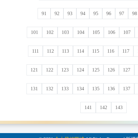
眾發娛樂城贏家娛樂城
62注，二等426注，
城博馬娛樂城九州娛樂城THA-九
..
通博娛樂城娛樂城-AV
《你不可不知的娛樂城的專業名
樂城金合發娛樂城博
0億元！平台也將始終
樂LEO-九州娛樂i88娛樂城通博娛
城出款娛樂城 金大發
詞》，拉近你與娛樂城的距離！金
91
92
93
94
95
96
97
98
城THA-九州娛樂
位彩民朋友提供最好
娛樂城-AV影城現金版娛樂城出款
發娛樂城娛樂城...
i88娛樂城通博娛樂城娛
測，我們也相信30
城 金大發娛樂城娛樂城...
現金版娛樂城出款娛樂
00億的等高光時刻將
可不知的娛樂城的專業
一一實現，期待您與
101
102
103
104
105
106
107
與娛樂城的距離！金
-金大發娛樂城娛樂城-
..
/--立即真錢遊戲--/*-
看:●是什麼原因促使博
111
112
113
114
115
116
117
？●加拿大華瑪賭場宣
與安全措施”●博彩傳
，過去、現在、和將
121
122
123
124
125
126
127
關娛樂資訊:通博娛樂
城眾發娛樂城贏家娛樂
娛樂城金合發娛樂城
131
132
133
134
135
136
137
娛樂城THA-九州娛樂
i88娛樂城通博娛樂城娛
現金版娛樂城出款娛樂
樂城...
141
142
143