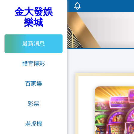
金大發娛
樂城
最新消息
體育博彩
百家樂
彩票
老虎機