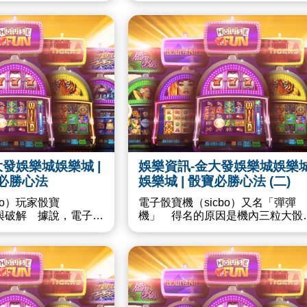
魚遊戲的幾大要素●現
盤？●菲律賓玩家等待已久了！這
於抽取和官第三張卡
少，或是你的3個3真實不值得他們
疊碼業務。林英樂察
馳、李連杰等一大批明星，是上世
多要怎麼選擇才好?●
所獲准恢復完全運營”●捕魚機-玩好
的第三張牌是“抽出”或
個A或3個2去管。等你的小牌順暢
強，很懂得討客戶歡
90年代影響力最大的香港電影公司
家樂又愛又怕？●如何
魚遊戲的幾大要素●現金版跟信用
體取決於玩家抽出第三張
出去後，他們懊悔都來不及了。2
江湖人士還是有權有
有江湖傳言，他們是依靠家族的江
樂城?通博娛樂城
多要怎麼選擇才好?●為什麼賭場對
過了解百家樂遊戲打
假如手上有很多小對，不要怕出不
善於和他們打交道，
勢力才能雄霸影壇（包括威逼明星
眾發娛樂城贏家娛樂城
家樂又愛又怕？●如何選擇優質線
則，期望值以及獲勝
去，拚命的想壓牌，你不要焦急，
。1995年，事業初
戲等），甚至傳言他們拍電影的初
樂城金合發娛樂城博
樂城?通博娛樂城HOYA娛樂城眾
功能而具有基本知
需你有一個大王，或是1對2，你就
購入了香港的”集美郵
是為了幫家族洗黑錢。向華強和向
城THA-九州娛樂
樂城贏家娛樂城金大發娛樂城娛樂
遊戲打法的人具有可
心的叫敵手過，等他剩最終一張的
上博彩生意，這是他博
勝兩兄弟上世紀九十年代初就進軍
i88娛樂城通博娛樂城娛
金合發娛樂城博馬娛樂城九州娛樂
筆錢的特點。百家樂
分，他是一個小王或是2，他也眼
的開始。同年，集美
門的博彩業。大名鼎鼎的金城賭廳
現金版娛樂城出款娛樂
THA-九州娛樂LEO-九州娛樂i88娛
按照規則玩能夠按照
的看著你的小對走失落。3：地主
成為博彩界鼎鼎有名
屬於他們家族，由向華勝出面打理
紹:參閱《你不可不知的
城通博娛樂城娛樂城-AV影城現金
是遊戲規則。這裡的
3，紛闡明地主沒有3帶。他也許是
營的博彩業務有娛樂
同時也從事疊碼業務，依靠著“新義
詞》，拉近你與娛樂
樂城出款娛樂城 相關品牌介紹:參
樂遊戲打法時決定自
過單，而疑惑你們的，所以，你必
這些業務甚至拓展到
的江湖背景，博彩業務紅紅火火，
娛樂城娛樂城...
《你不可不知的娛樂城的專業名
自己設置的規則非常
要慎重！4：學會記牌我不是叫你
律賓、柬埔寨等國
澳門相當有影響力。據業內知情人
詞》，拉近你與娛樂城的距離！金
中獎目標金額，設置
發娛樂城娛樂城 |
一切打過的牌都用腦子去記下來，
娛樂資訊-金大發娛樂城娛樂城
地還出巨資打造多間
透露，向華強還是多金集團（旗下
發娛樂城娛樂城...
，設置一個投注的上
只需經過其他兩小我出了的牌去判
通過這些高檔場所，
多個貴賓廳，2015年永利多金貴賓
寶必勝心法
娛樂城 | 骰寶必勝心法 (二)
不投注的條件等。 那
他們能夠還剩下什麼牌就可以了。
貴和富商，這也是他
發生財務總監虧空20億元並攜款潛
Bo）玩家骰寶
電子骰寶機（sicbo）又名「彈彈
戲打法的人自然會按
鬥地主的時分，我們是怎樣了解性
要來源途徑。其經營
事件，震驚整個博彩界）的幕後老
率與破解 據說，電子骰
機」 得名的原因是機內三粒大骰
。你總是可以冷靜地
把握和記住牌的，這是一個較難論
常厲害，各個大賭場
闆。1995年，向氏兄弟計劃擴大賭
高達六成，阿圖沒有
在開彩時受到機器強烈震動，不斷
會輸掉。這是因為天
述，只可領悟不成言傳的進程。5
王何鴻燊、史蒂芬.永
業，在君怡酒店開設賭場。但遇到
從賭場不斷加設這種
彈而被戲稱如此，大部分朋友都可
做出正確的決定。沒
態。不要和你的牌友爭持，即使是
德爾森等人都親自出
當時的澳門地下皇帝崩牙駒的阻攔
路經時觀察，看見8個
一講即明，阿圖也同意這是一個好
復下注和下注的行為
犯錯了一張牌，你也不要罵人如許
林英樂在澳門先後開
崩牙駒想控制新賭場的疊碼生意，
座的情景，心中暗暗
稱。骰子跳動時的形態吸引，很多
率。如果天氣變熱，
你有益處…….6：伙頭解牛法看你
及擁有自己的集美娛
氏兄弟不答應，於是崩牙駒聯合澳
不用人手操作，省回
都不自覺的沈迷其中，甚至不能自
的規則的下注限制和
人的牌。拿到鬥地主上就是說，在
在看:●再賣美高梅國
四大幫派一起對抗向氏兄弟，兩方
均人均消費500元的
拔。 基本上沒有人可以戰勝機器
。能否始終保持鎮定
拿到牌今後，你就應該想好能夠走
瓊背後打什麼算盤？●
生了激烈的爭鬥，最後在賭王何鴻
何等可觀。 又據
所以阿圖曾經勸喻各位，切勿在沒