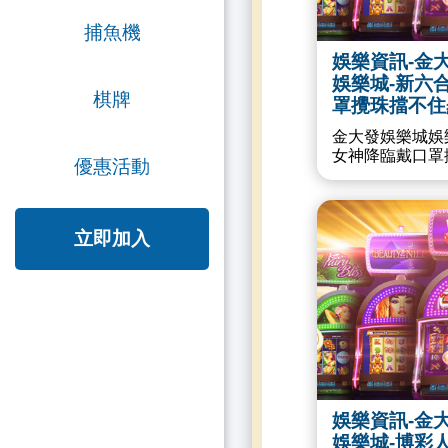
捕魚機
娛樂資訊-金
娛樂城-新六
棋牌
罩攪珠擋不住
金大發娛樂城娛
女神降臨戴口罩
優惠活動
高顏值金大發娛
頁-影片*/--立即
手機:免費領取-首存
港六合彩本週起
立即加入
上周彩迷們有發
是蔡國威也不是
女是誰呢？答案
彩主持，名叫羅
彩主要主持人蔡
神羅雪妍密訓3
香港六合彩J2
雖然在藝能界還
亮麗的外型在上
娛樂資訊-金
引起不小討論。
持六合彩攪珠六
娛樂城-博彩