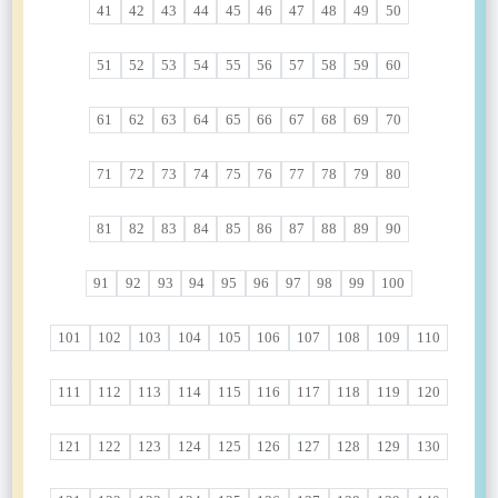
HOYA娛樂城眾發娛樂城贏家娛樂城金大發娛樂城娛
41
42
43
44
45
46
47
48
49
50
TSM，重回LPL老東家蘇寧（今WEIBOGaming）的
樂城金合發娛樂城博馬娛樂城九州娛樂城THA-九州
懷抱。相關博彩論壇:一樂娛樂城fun1.cc-金大發娛樂
娛樂LEO-九州娛樂i88娛樂城通博娛樂城娛樂城-AV
城娛樂城-FB粉絲專頁-影片*/--立即真錢遊戲--/*影片
影城現金版娛樂城出款娛樂城 相關品牌介紹:參閱
51
52
53
54
55
56
57
58
59
60
教學-手機:免費領取-首存1,000送1,000--123-
《你不可不知的娛樂城的專業名詞》，拉近你與娛樂
1766.ws情色裸聊其他人都在看:【1766.ws】一起聊
城的距離！雪梨X 簡丹 金大發娛樂城娛樂城...
61
62
63
64
65
66
67
68
69
70
聊高端老司機!全新上線囉!【1766.ws】註冊儲值完
整教學老司機!”台灣博彩玩家交流專區●現金版跟信用
版很多要怎麼選擇才好?●為什麼賭場對百家樂又愛又
71
72
73
74
75
76
77
78
79
80
怕？●為什麼賭場對百家樂又愛又怕？●如何選擇優質
線上娛樂城?通博娛樂城HOYA娛樂城眾發娛樂城贏
81
82
83
84
85
86
87
88
89
90
家娛樂城金大發娛樂城娛樂城金合發娛樂城博馬娛樂
城九州娛樂城THA-九州娛樂LEO-九州娛樂i88娛樂城
通博娛樂城娛樂城-AV影城現金版娛樂城出款娛樂
91
92
93
94
95
96
97
98
99
100
城 相關品牌介紹:參閱《你不可不知的娛樂城的專業
名詞》，拉近你與娛樂城的距離！雪梨X 簡丹 金大發
娛樂城娛樂城...
101
102
103
104
105
106
107
108
109
110
111
112
113
114
115
116
117
118
119
120
121
122
123
124
125
126
127
128
129
130