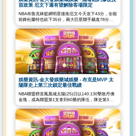
有破除謠言的意味。威廉森曾被譽為「詹姆斯
馬娛樂城九州娛樂城THA-九州娛樂LEO-九州娛樂i88
苗政策 厄文下週有望解除客場限定
（LeBronJames）後最具未來性」的新秀，但他的
娛樂城通博娛樂城娛樂城-AV影城現金版娛樂城出款
NBA布魯克林籃網明星後衛厄文今天攻下43分，全能
健康問題一直是隱患，菜鳥季只出賽24場，直到上一
娛樂城 相關品牌介紹:參閱《你不可不知的娛樂城的
前鋒杜蘭特也砍下35分，兩大巨星聯手飆進78分、
季總算能展現實力，總共出賽61場，場均27分、7.2
專業名詞》，拉近你與娛樂城的距離！雪梨X 簡丹 金
轟下全隊一半以上得分，球隊仍以120比132不敵曼
籃板、3.7助攻，表現不俗，甚至還獲得「喬登牌」
大發娛樂城娛樂城...
斐斯灰熊。籃網雙星厄文（KyrieIrving）與杜蘭特
代言，推出個人專屬鞋款。相關博彩論壇:一樂娛樂
（KevinDurant）今天火力齊揚，球隊卻輸給主力缺
城fun1.cc-金大發娛樂城娛樂城-FB粉絲專頁-影片*/--
陣的灰熊，不過對籃網而言仍有好消息，紐約市修改
立即真錢遊戲--/*影片教學-手機:免費領取-首存1,000
了疫苗政策，沒打疫苗的運動員將可解禁在主場出
送1,000--123-1766.ws情色裸聊其他人都在看:
賽，意味著「客場限定」的厄文，下週終於可望在主
【1766.ws】一起聊聊高端老司機!全新上線囉!
場亮相。厄文是少數堅決不打疫苗的球星，礙於紐約
【1766.ws】註冊儲值完整教學老司機!”台灣博彩玩
市的疫苗政策，主場賽事他全數無法登場，球團為此
家交流專區●現金版跟信用版很多要怎麼選擇才好?●
一度非常火大，甚至主動將他禁賽，直至今年1月6日
為什麼賭場對百家樂又愛又怕？●為什麼賭場對百家
客場出戰印第安那溜馬，他才姍姍迎來本季首秀。灰
樂又愛又怕？●如何選擇優質線上娛樂城?通博娛樂城
娛樂資訊-金大發娛樂城娛樂 - 布克是MVP 太
熊少主莫蘭特（JaMorant）因右膝酸痛高掛免戰
HOYA娛樂城眾發娛樂城贏家娛樂城金大發娛樂城娛
陽隊史上第三次鎖定最佳戰績
牌，替補的梅爾頓（De'AnthonyMelton）三分球10
樂城金合發娛樂城博馬娛樂城九州娛樂城THA-九州
NBA聯盟榜首鳳凰城太陽(25)日以140:130擊敗丹佛
投6中，和貝恩（DesmondBane）攻下並列全隊最
娛樂LEO-九州娛樂i88娛樂城通博娛樂城娛樂城-AV
金塊，成為聯盟第1支拿到60勝的隊伍，隊史第3次
高的23分，布魯克斯（DillonBrooks）也有21分進
影城現金版娛樂城出款娛樂城 相關品牌介紹:參閱
鎖定聯盟最佳戰績，將強勢衝擊隊史首冠，今日大功
帳。灰熊上半場打完一度取得15分領先，第3節籃網
《你不可不知的娛樂城的專業名詞》，拉近你與娛樂
臣主將DevinBooker瘋砍49分，讓其他球星紛紛大讚
靠著雙星發威，單節22次出手命中16球，也以1分之
城的距離！雪梨X 簡丹 金大發娛樂城娛樂城...
是MVP。太陽老牌後衛ChrisPaul今回歸，此前因手
差超前，不過灰熊靠著最後一節29比16攻勢扭轉戰
指骨折缺席1個月，復出首秀即扮演重要的穿針引線
局。將士用命的灰熊，今天全隊共7人得分達到雙位
角色，上場30分鐘，送出13次助攻，外帶17分4籃
數，靠著多點開花的攻勢扯破籃網，在最近7戰中拿
板。不過表現最火燙的非Booker莫屬，出賽39分
下第6勝，也成為聯盟當中繼鳳凰城太陽後，第2支勝