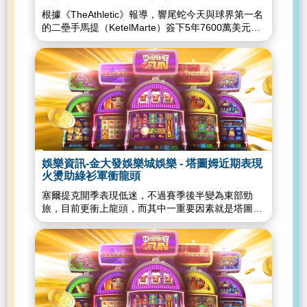
榜首的「天勾」KareemAbdul-Jabbar還有1402分，
樂城?通博娛樂城HOYA娛樂城眾發娛樂城贏家娛樂
根據《TheAthletic》報導，響尾蛇今天與球界第一名
以他本季場均30分的速度來看，大概在47場可以達
城金大發娛樂城娛樂城金合發娛樂城博馬娛樂城九州
的二壘手馬提（KetelMarte）簽下5年7600萬美元
標，Green則預估約50到70場，「我已經等不及看到
娛樂城THA-九州娛樂LEO-九州娛樂i88娛樂城通博娛
（約新台幣21億）的延長合約，還有一年的球隊選擇
那一刻了。」相關博彩論壇:一樂娛樂城fun1.cc-金大
樂城娛樂城-AV影城現金版娛樂城出款娛樂城 相關品
權。本季是28歲的馬提與響尾蛇5年2400萬美元合約
發娛樂城娛樂城-FB粉絲專頁-影片*/--立即真錢遊戲-
牌介紹:參閱《你不可不知的娛樂城的專業名詞》，
的最後1年，還有2023和2024年的球隊選項，隨著此
-/*影片教學-手機:免費領取-首存1,000送1,000--123-
拉近你與娛樂城的距離！雪梨X 簡丹 金大發娛樂城娛
次續約，馬提將再與球隊添加3年約，將效力到2027
1766.ws情色裸聊其他人都在看:【1766.ws】一起聊
樂城...
年球季為止。馬提是在2016年11月被水手隊交易到
聊高端老司機!全新上線囉!【1766.ws】註冊儲值完
響尾蛇，轉隊5年來的505場出賽，敲出打擊
整教學老司機!”台灣博彩玩家交流專區●現金版跟信用
率.295、上壘率.358以及長打率.495的成績，入選
版很多要怎麼選擇才好?●為什麼賭場對百家樂又愛又
2019年明星賽、在MVP票選名列第4。上賽季他出賽
怕？●為什麼賭場對百家樂又愛又怕？●如何選擇優質
90場，敲出打擊率.318，上壘率.377以及長打
線上娛樂城?通博娛樂城HOYA娛樂城眾發娛樂城贏
率.532，整季敲出14轟以及50分打點，還被
家娛樂城金大發娛樂城娛樂城金合發娛樂城博馬娛樂
娛樂資訊-金大發娛樂城娛樂 - 塔圖姆近期表現
《MLBNetwork》選為最佳二壘手。相關博彩論壇:一
城九州娛樂城THA-九州娛樂LEO-九州娛樂i88娛樂城
火燙助綠衫軍衝龍頭
樂娛樂城fun1.cc-金大發娛樂城娛樂城-FB粉絲專頁-
通博娛樂城娛樂城-AV影城現金版娛樂城出款娛樂
塞爾提克開季表現低迷，不過賽季後半變為東部勁
影片*/--立即真錢遊戲--/*影片教學-手機:免費領取-首
城 相關品牌介紹:參閱《你不可不知的娛樂城的專業
旅，目前更衝上龍頭，而其中一重要因素就是塔圖姆
存1,000送1,000--123-1766.ws情色裸聊其他人都在
名詞》，拉近你與娛樂城的距離！雪梨X 簡丹 金大發
（JaysonTatum）手感飆升，不過他也感到有些後
看:【1766.ws】一起聊聊高端老司機!全新上線囉!
娛樂城娛樂城...
悔，向媒體透露自己若是早點能有現在的表現，說不
【1766.ws】註冊儲值完整教學老司機!”台灣博彩玩
定還能獲得MVP。綠衫軍本季剛開始走得有些顛簸，
家交流專區●現金版跟信用版很多要怎麼選擇才好?●
不僅引發探花雙槍塔圖姆、J.布朗（JaylenBrown）
為什麼賭場對百家樂又愛又怕？●為什麼賭場對百家
拆夥聲浪，還一度有內鬨傳聞，球季前面35場比賽打
樂又愛又怕？●如何選擇優質線上娛樂城?通博娛樂城
出16勝19敗戰績，不過新年後綠衫軍脫胎換骨，
HOYA娛樂城眾發娛樂城贏家娛樂城金大發娛樂城娛
2022年元旦至今打出31勝9敗佳績。其中塔圖姆數據
樂城金合發娛樂城博馬娛樂城九州娛樂城THA-九州