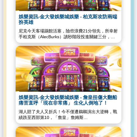
上升為關鍵，年前塔圖姆場均25.6分8.6籃板3.8助
娛樂LEO-九州娛樂i88娛樂城通博娛樂城娛樂城-AV
攻，投籃命中率41.7%，三分球命中率32.9%，但年
影城現金版娛樂城出款娛樂城 相關品牌介紹:參閱
後場均攻下28.2分7.6籃板4.7助攻，投籃命中率
《你不可不知的娛樂城的專業名詞》，拉近你與娛樂
娛樂資訊-金大發娛樂城娛樂 - 柏克斯攻防兩端
47.9%，三分命中率37.5%，三月份手感更是直線飆
城的距離！雪梨X 簡丹 金大發娛樂城娛樂城...
扮英雄
升，場均轟下33.7分，投籃命中率53.9%，三分命中
尼克今天客場踢館活塞，險些浪費21分領先，所幸射
率46.6%。今日塞爾提克以134：112擊敗灰狼，球
手柏克斯（AlecBurks）讀秒階段投進關鍵三分，並
隊也以47勝28敗追平熱火，又因對戰成績2勝0敗變
成功守下對手最後一波進攻，幫助球隊104：102有
東部龍頭，該場比賽轟下34分的塔圖姆受訪時則說：
驚無險擊退活塞，收下3連勝。尼克首節把握對手得
「我希望我季初的時候可以打得像現在這樣，那我就
分乾旱期，打出16：2的攻勢，開賽手握雙位數領
會成為MVP了。」事實上日前球評柏金斯
先。第二節仍未善罷甘休，靠著托平（ObiToppin）
（KendrickPerkins）也評論塞爾提克翻身的原因，
美技灌籃以及巴瑞特（RJBarrett）不斷單打得手，
他即點出塔圖姆說道：「有一個人我特別注意，那就
半場打完59：47領先活塞。易籃後，活塞急起直
是塔圖姆，他終於在場上打出侵略性，不是只在三分
追，上半場表現平庸的貝伊（SaddiqBey）及時跳
外圍出手，他比過去更勇於去衝擊籃框。」相關博彩
出，搭配替補F.傑克森（FrankJackson）將比分追
論壇:一樂娛樂城fun1.cc-金大發娛樂城娛樂城-FB粉
近，並在第4節追平比數。決勝節雙方持續拉鋸，柏
絲專頁-影片*/--立即真錢遊戲--/*影片教學-手機:免費
克斯倒數45.4投進致命三分，將差距擴大至4分差，
領取-首存1,000送1,000--123-1766.ws情色裸聊其他
娛樂資訊-金大發娛樂城娛樂 - 詹皇扭傷大翻船
活塞雖然立馬追回2分，但最後一擊坎寧安
人都在看:【1766.ws】一起聊聊高端老司機!全新上
痛苦直呼「現在非常痛」 生化人倒地了！
（CadeCunningham）投籃時遭柏克斯下球得逞，無
線囉!【1766.ws】註冊儲值完整教學老司機!”台灣博
湖人賠了夫人又折兵！今不僅遭鵜鶘演出大逆轉，戰
緣扳平比數。尼克巴瑞特攻下21分全隊最高，藍道
彩玩家交流專區●現金版跟信用版很多要怎麼選擇才
績跌至西部第10，「詹皇」詹姆斯
（JuliusRandle）挹注20分，柏克斯、昆克利
好?●為什麼賭場對百家樂又愛又怕？●為什麼賭場對
（LeBronJames）還在比賽中踩到對手的腳造成扭
（ImmanuelQuickley）各拿18分，富尼耶
百家樂又愛又怕？●如何選擇優質線上娛樂城?通博娛
傷，詹姆斯賽後表示：「非常疼痛！」詹姆斯在次節
（EvanFournier）11分。活塞方面，巴格利
樂城HOYA娛樂城眾發娛樂城贏家娛樂城金大發娛樂
還剩10分24秒時，衝到禁區準備搶籃板，左腳不慎
（MarvinBagleyIII）今天頂替受傷缺陣的葛蘭特
城娛樂城金合發娛樂城博馬娛樂城九州娛樂城THA-