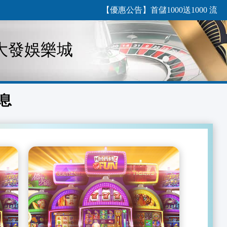
【優惠公告】首儲1000送1000 流水倍率20
大發娛樂城
息