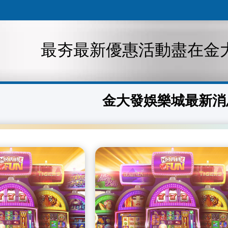
最夯最新優惠活動盡在金
金大發娛樂城最新消