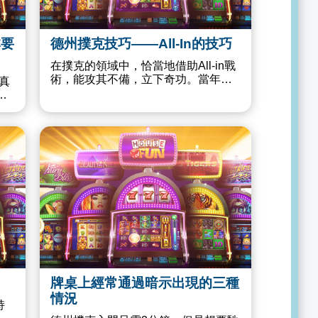
本要
德州撲克技巧——All-In的技巧
在撲克的領域中，恰當地借助All-in戰
術，能攻其不備，立下奇功。當年韓
真
信靠著背水一戰，大敗趙軍。足見有
要
智謀地運用這個戰術，往往能夠收到
都
奇效。All-in我們可以稱之為全押，在
，
無限額的牌局或錦標賽中最為常見。
，
是指將你手中目前所有的籌碼全部押
少
入鍋底。這是一步險招，如果你籌碼
當
比跟注的對手少，這手牌一旦輸了，
，
你就出局了。所以我將全押稱之為背
台
水一戰，不給自己留後路，要麼一戰
到
成名，要麼一敗塗地。全押是一個很
優
厲害的戰術，也是一個很危險的戰
起
術。但是風險越大，回報越大。不是
定
有句話叫富貴險中求嘛。要成為一名
手，
出色的玩家，All-in的技巧一定要掌
。
握。1.不要總等到拿到Nuts（絕對好
牌桌上經常通過暗示出現的三種
加
牌）時才All-in。儘管這樣做你肯定不
所
情況
持
會輸掉。但如果你總是如此，那麼你
新手