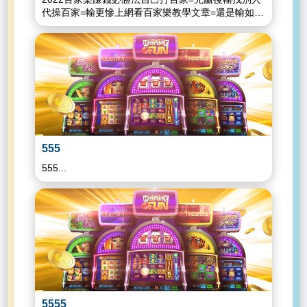
玩家接觸的百家樂技巧無非就是百家樂看路，但有些
定會讓你贏幾次，有小額獲利之後，只要時機一到，
理由說流水仍未達，請玩家再繼續押注以達流水在我
再有錢，仍然比不過娛樂城公司背後多位股東的實
要砍半？這樣會員不就變成贏都小贏輸都大輸嗎？...
代操百家=輸更慘上網看百家樂教學文章=還是輸如果
百家樂玩家學會看路後為什麼還是無法在百家樂贏錢
這些老師就會慫恿你加碼下注，這時的你已經陷入他
們好贏娛樂城這邊一定會透明公開清楚讓大家知道流
力，因此想要穩定的收到贏的錢，還是要選擇娛樂
這也是你一路打百家的心路歷程的話，那麼這篇文章
呢？那是因為只學了一半俗話說的好，「水能載舟，
們的陷阱了，在群組裡你就會發現，這些所稱的老師
水倍數，在好贏娛樂城是可以自己查詢有效投注或是
城，而非個人信用版。 看完以上的五大重點介紹，
可能會對你有很大的幫助，因為我們不只會教你怎麼
亦能覆舟」。百家樂技巧易學難精，如果無法掌握得
都是用著假照片在到處騙人！※錢全部下了，卻領不
聯繫小編也會為您查詢。爭議點：即便你流水已達，
有沒有茅塞頓開的感覺呢？如果你有感同身受的話，
做，還會告訴你為什麼這樣做？只有真正的了解百
宜，你非但不能在百家樂贏錢，還有可能因為百家樂
出來？！等到玩家跟著所謂的老師幾次下注後都有成
娛樂城可能也會突然說，玩家必須在儲值/註冊24小
就不要再碰信用版了吧，因為長期下來你是不可能贏
家，才能掌握獲利的關鍵。百家樂賺錢的方法一直是
而賠上所有身家。以下七點是搜集了所有百家樂高手
功贏錢，慢慢的就會要你梭哈，他們一定會跟你說投
時後才能開放寶物交易各種刁難，或是交易金額分批
的！...
許多人想要尋找的寶藏，很多人上網搜尋百家樂教學
智慧之精髓，想要掌握好看路這項百家樂技巧的百家
越多就會賺越多，嘗到甜頭後的玩家胃口一定都被養
小額小額審核等，遇到此種狀況，玩家就要注意了，
跟百家樂算牌技巧，但始終還是輸，因為他們忽略了
樂玩家，千萬不可錯過。很多人自以為走在一條好路
大了，就會開始很認真的玩，給你一點的誘餌你就可
若真的交易成功，下次也不要再找這種娛樂城，「除
一個自身的優勢，而這個優勢可能就是百家樂破解方
上，便一擲千金、無顧忌地下大注，卻不知好路也有
以放戒心，這時候的代操一定就會開始收網了。當你
非娛樂城在一開始」時就有提到上述規則！...
法的致勝關鍵，今天就為大家來介紹。教你百家樂破
到盡頭的時候。如果你已經在一條路上連續贏了五六
投注更多錢，他們就會用各種的理由和藉口不讓你提
解？讓你靠百家樂賺錢不是夢！首先我們大家要有一
次，就該準備收手。常看到一些一路順遂的百家樂玩
領你贏的錢，例如：投注異常、IP異常等等亂七八糟
個認知，真人百家系統商最愛的客人是哪一種？是像
家，越賭越下注越大，每一局下注都加倍注碼。雖然
的理由，又或是推給風控中心和客服，到最後就是用
555
你這樣的業餘賭客，還是那些很會看路、很會百家樂
贏了許多錢，但是往往在一局以內幾乎輸光所有籌
直接鎖帳出不了金做結尾，你的心情就會像是從天堂
555...
算牌的職業賭客？相信聰明的你應該也知道是哪一種
碼。這時候他們只會想著還有機會再贏回來，而這往
掉到地獄一樣！※一天賺五千你能相信？像這種有這
了吧。業餘賭客往往是這些系統商的最大宗客戶，不
往也是夢魘的開始。 百家樂看路7大秘訣第二條：單
麼好康的事情為什麼他不自己賺而要找你？真的有這
論是百家還是體育的系統都是一樣的情況，所以系統
跳不下注百家樂玩家最喜歡抓龍、跟龍，但百家樂的
麼好賺真的還輪的到你嗎？何必還要苦口婆心地說服
商不怕你去看百家樂教學的文章，也不需要大費周章
路經常改變，很多時候就算你窮盡所有高級百家樂技
你呢？要是我我一定馬上躲起來賺爆它，最好是我自
冒著作弊被抓的風險去破那些路子，但是機率被改變
巧，還是無法跳出爛路的魔掌。這時候果斷換桌是最
己賺就好了，沒有人知道！會有這麼好康的事情，通
的時候，路子自然而然就會被破了。所以你必須了解
好的，不要在一桌看不見未來的牌局上浪費金錢、浪
常都是要騙你錢的，哪一家公司是會專門做賠本生意
什麼樣的牌會容易把你的路子都打亂，經過我們的實
費生命。 百家樂看路7大秘訣第三條：不受他人影響
的呢，這是不可能的事情，天下沒有白吃的午餐，沒
測跟經驗後發現，由於百家的莊閒補牌規則不同，所
人本身就是一種容易受到言語行為影響的，我們只能
有錢從天下掉下來的事情，這些話術都是要來拐你的
以最容易讓機率改變的是"4"這張牌，4越多越容易開
避免讓這種情景發生。如何在百家樂中不被煽動呢，
錢的！結論：以上五點是做為比較常見的百家樂的詐
庄，相反的4越少則越容易開閒。所以他們只要控制4
遠離人群就好，但這並不是叫你專挑玩家少的賭桌，
騙手法，不單單只有這五點其實還有更多更多的詐騙
這張牌的數量，就可以大大影響莊閒勝負，而大部分
而是要讓自己的思路清晰。尤其是使用看路這種百家
手法，百家樂代理和百家樂帶牌一定都要避免，這些
5555