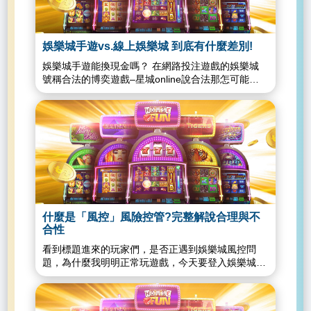
可玩娛樂城也不要玩信用版的原因。1.信用版週結:贏
會被打亂，這時就必須要換房間，如果真的忽略的
要衝，輸也要衝？一個禮拜結一次帳的這個規定可以
話，那你就會待在亂路的地方輸死。線上百家樂技巧
說是信用版間不成文的鐵規，當然有的人可能彼此配
二：打百家時不要投注「和」在百家樂的基本玩法中
合的很久，變成兩週結一次也有可能，但是絕大多數
會員可以任意抉擇要投「莊、閒、和」哪一種結果，
娛樂城手遊vs.線上娛樂城 到底有什麼差別!
的配合方式都是以一個禮拜為基準。一個禮拜七天說
根據大數據、期望值的算計結果，莊的賭場優勢大概
娛樂城手遊能換現金嗎？ 在網路投注遊戲的娛樂城
長不長說短不短，但是已經在賭客內心埋下了一個心
是1.06%、閒的賭場優勢大概是1.24%。代表我們每
號稱合法的博奕遊戲–星城online說合法那怎可能可
理壓力的種子。隨著時間越來越接近禮拜天，這個種
下注100元，玩家將會各別損失1.06元(莊)或1.24元
以換現金！以往街道上公車身、計程車上都貼滿了廣
子就會萌芽的越大，因為時間越接近，輸的人就會想
(閒)的水錢。上面只有講到莊與閒的賭場優勢，那你
告連電視廣告時不時也會看到星城online廣告這麼大
凹回來，贏的人可能就會想越贏越多，但是你說有沒
八成會好奇：那如果投注和的賭場優勢呢？答案是：
一家合法的公司，當然是不會幹這種違法的事情啦！
有那種贏錢的人就開始守綠不下注？答案是:有。但
和的賭場優勢大概是14.4%。這個機率表示，會員平
思來想去，若真不能夠換現金，那這麼多玩家腦子是
是這樣的人少之又少。大多數人都抱持著贏要衝，輸
均下注100元就會損失14.4元！這是差距非常大、風
進水嗎？其實盈利是這樣來的，大家應該都聽過
也要衝的道理。至於結局就是原本贏的到後面變輸
險非常高的投注方式，因此可以的話請盡可能不要投
8591寶物交易網吧，網頁隨便一搜，星城幣商(星城
的。而原本輸的就是越輸越多，就算你覺得你比較克
注「和」。 好贏的百家樂破解：打百家時不要投注
online虛擬點數)或是在星城online上在聊天頻道喊買
制，抱持著贏要縮，輸要衝的想法，那長期下來也只
和，就跟去海邊玩時不要喝海水一樣，都是在講屁
幣，賣幣的玩家！裡面充斥著詐騙或是星城online公
是贏少輸多，並沒有真正的賺錢。2.信用版極低的單
話，網路上的文章都在教怎麼投注莊閒會贏、怎麼配
司自己安插的幣商，可以說自己產幣自己當星城幣
注額度、單場額度會說單注、單場的額度低是指跟信
注會贏。他們百家樂教學在那邊教不要下和，真的是
商！這跟自己印鈔票自己賣有什麼不同？那言歸正傳
用版每日可下的額度做的對比，而一般開版的會員額
一點毛用都沒有。線上百家樂技巧三：想賺錢-賭
什麼是「風控」風險控管?完整解說合理與不
了？星城星城online能換現金嗎？能！你擁有買賣星
度至少都有2萬，因此我們以一日兩萬的額度去看他
『莊』就對了.根據前面講述的技巧2，我們可以發現
合性
幣的自由！這不就是娛樂城換現金的最好例子！線上
單注、場的額度，可以看到單注最高是2000單場最
在打百家時下注「莊」是最划算的選擇，因為莊的賭
看到標題進來的玩家們，是否正遇到娛樂城風控問
娛樂城能換現金嗎？當然娛樂城就是打著，現金火速
高4000，因此單注每次下到緊繃的話，每天最多可
場優勢是三種玩法中最低的，早期有人針對百家樂玩
題，為什麼我明明正常玩遊戲，今天要登入娛樂城帳
到帳的標語在吸引會員，線上娛樂城能不能換現金？
以下到10場，而單場緊繃就是下到5場，這會造成兩
法進行機率的數據分析，發現在長期投注的操作下，
戶卻無法登入，詢問娛樂城客服卻回答我被風險控管
答案是可以，但是娛樂城的規則就相對的多，有的娛
個對賭客不利的狀況。下的場數多最直接影響的就是
莊贏的機率已經超過一半50%。但是百家樂的系統商
部門鎖帳號?!這篇就讓好贏娛樂城小編告訴你什麼是
樂城必須要達到儲值金額幾倍的流水，才會給你換現
水錢被吃的多，第二個也是最容易造成賭客輸錢的原
也不是白痴，就是因為投注莊的贏率比較高，因此打
「風控」風險控管?完整解說合理與不合性假如你都
金。那相對的有沒有遇到娛樂城不能換現金的狀況！
因就是下的多輸的更多，為什麼容易輸呢？因為下注
百家時下莊且贏錢的話，就會被扣5%的水錢。好贏