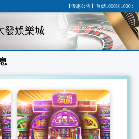
【優惠公告】首儲1000送1000 流水倍率20
大發娛樂城
息