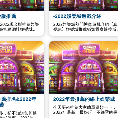
金版推薦
-2022娛樂城遊戲介紹
薦2022現金版推薦娛樂
2022娛樂城熱門博弈遊戲介紹【真
城官網網址娛樂城介
視訊】娛樂城推薦猶如置身於拉斯
娛樂城官網(好贏娛樂
加斯的舒適環境與奢華感受，可即
in8.com/➤第2名SWAG娛
與在國外賭場的荷官對奕，絕對真
lijing5888.com/➤第2
無卡接的即時轉播。擁有多個最受
官網
迎的真人娛樂廳系統的娛樂城，包
hy.com/➤第4名金大發娛
真人百家樂、輪盤、骰寶、21點及
s://as5588.com/➤
牛(妞妞)等遊戲。通過現場視頻，
8娛樂城官網
感受到現場實況下注的體驗。【老
ash1788.com/➤第6名
機及電子遊戲】娛樂城推薦各賭場
o543.com➤第7名THA娛
拉霸專區常常座無虛席，娛樂城有
tha58.net/➤第8名LEO
多款老虎機遊戲，百萬彩金的幸運
spitze2012.com.tw/
主可能就是你！多款富有傳統民間
樂城官網
彩的主題老虎機及電子遊戲，打造
85.com/➤第10名Q8娛樂
個精彩多變，極受歡迎的新熱點。
推薦排名&2022年
2022年最推薦的線上娛樂城
i88.q8.bet/➤第11名富
【運彩投注】娛樂城推薦羅各類體
//fh666.net/➤第12
薦
賽事，玩家可以選擇的其喜愛項目
今天要來推薦大家簡單歸類一下，
網
行遊戲。娛樂城開出盤口多，高水
2022年最新、最好玩、不踩雷的幾
第118名錢多多娛樂城★★★☆☆★★★☆☆★★★☆☆★★★☆☆➤第119名FA8娛樂城★★★☆☆★★★☆☆★★★☆☆★★★☆☆➤第120名鉑富娛樂城★★★☆☆★★★☆☆★★★☆☆★★★☆☆➤第121名金爽娛樂城★★★☆☆★★★☆☆★★★☆☆★★★☆☆➤第122名雲頂娛樂城★★★☆☆★★★☆☆★★★☆☆★★★☆☆➤第123名錢街★★★☆☆★★★☆☆★★★☆☆★★★☆☆➤第124名御皇娛樂城★★★☆☆★★★☆☆★★★☆☆★★★☆☆➤第125名ibet娛樂城★★★☆☆★★★☆☆★★★☆☆★★★☆☆➤第126名星皇娛樂城★★★☆☆★★★☆☆★★★☆☆★★★☆☆➤第127名雲集娛樂城★★★☆☆★★★☆☆★★★☆☆★★★☆☆➤第128名金財寶娛樂城★★★☆☆★★★☆☆★★★☆☆★★★☆☆➤第129名QQ9娛樂城★★★☆☆★★★☆☆★★★☆☆★★★☆☆➤第130名ST娛樂城★★★☆☆★★★☆☆★★★☆☆★★★☆☆➤第131名億興娛樂城★★★☆☆★★★☆☆★★★☆☆★★★☆☆➤第132名元寶娛樂城★★★☆☆★★★☆☆★★★☆☆★★★☆☆➤第133名58娛樂城★★★☆☆★★★☆☆★★★☆☆★★★☆☆➤第134名CEO娛樂城★★☆☆☆★★☆☆☆★★☆☆☆★★★☆☆➤第135名妞妞娛樂城★★☆☆☆★★☆☆☆★★☆☆☆★★★☆☆➤第136名海神娛樂城★★☆☆☆★★☆☆☆★★☆☆☆★★★☆☆➤第137名豪爺郎娛樂城★★☆☆☆★★☆☆☆★★☆☆☆★★★☆☆➤第138名協和娛樂城★★☆☆☆★★☆☆☆★★☆☆☆★★★☆☆➤第139名極速娛樂城★★☆☆☆★★☆☆☆★★☆☆☆★★☆☆☆➤第140名滿貫大亨★★☆☆☆★★☆☆☆★★☆☆☆★★☆☆☆➤第141名星海娛樂城★★☆☆☆★★☆☆☆★★☆☆☆★★☆☆☆➤第142名5818娛樂城★★☆☆☆★★☆☆☆★★☆☆☆★★☆☆☆➤第143名金賀盈娛樂城★★☆☆☆★★☆☆☆★★☆☆☆★★☆☆☆➤第144名包你發娛樂城★★☆☆☆★★☆☆☆★★☆☆☆★★☆☆☆➤第145名眾發娛樂城★★☆☆☆★★☆☆☆★★☆☆☆★★☆☆☆➤第146名金鈦城娛樂城★★☆☆☆★★☆☆☆★★☆☆☆★★☆☆☆➤第147名EX娛樂城★★☆☆☆★★☆☆☆★★☆☆☆★★☆☆☆➤第148名AMUNX娛樂城★★☆☆☆★★☆☆☆★★☆☆☆★★☆☆☆➤第149名永恆娛樂城★★☆☆☆★★☆☆☆★★☆☆☆★★☆☆☆➤第150名利亨娛樂城★★☆☆☆★★☆☆☆★★☆☆☆★★☆☆☆➤第151名凱薩娛樂城★★☆☆☆★★☆☆☆★★☆☆☆★★☆☆☆➤第152名win89娛樂城★★☆☆☆★★☆☆☆★★☆☆☆★★☆☆☆➤第153名富亨娛樂城★★☆☆☆★★☆☆☆★★☆☆☆★★☆☆☆➤第154名王牌會娛樂城★★☆☆☆★★☆☆☆★★☆☆☆★★☆☆☆➤第155名皇璽會娛樂城★★☆☆☆★★☆☆☆★★☆☆☆★★☆☆☆➤第156名OK娛樂城★★☆☆☆★★☆☆☆★★☆☆☆★★☆☆☆➤第157名AirFUN娛樂城★★☆☆☆★★☆☆☆★★☆☆☆★★☆☆☆➤第158名東聖神洲娛樂城★★☆☆☆★★☆☆☆★★☆☆☆★★☆☆☆➤第159名鑫利娛樂城★★☆☆☆★★☆☆☆★★☆☆☆★★☆☆☆➤第160名168娛樂城★★☆☆☆★★☆☆☆★★☆☆☆★★☆☆☆➤第161名全球娛樂城★★☆☆☆★★☆☆☆★★☆☆☆★★☆☆☆➤第162名玖九娛樂城★★☆☆☆★★☆☆☆★★☆☆☆★★☆☆☆➤第163名金滿堂娛樂城★★☆☆☆★★☆☆☆★★☆☆☆★★☆☆☆➤第164名皇驛娛樂城★★☆☆☆★★☆☆☆★★☆☆☆★★☆☆☆➤第165名元亨利娛樂城★★☆☆☆★★☆☆☆★★☆☆☆★★☆☆☆➤第166名KEY娛樂城★★☆☆☆★★☆☆☆★★☆☆☆★★☆☆☆➤第167名猴塞雷娛樂城★★☆☆☆★★☆☆☆★★☆☆☆★★☆☆☆➤第168名天使娛樂城★★☆☆☆★★☆☆☆★★☆☆☆★★☆☆☆➤第169名黃金俱樂部★★☆☆☆★★☆☆☆★★☆☆☆★★☆☆☆➤第170名黃金貴娛樂城★★☆☆☆★★☆☆☆★★☆☆☆★★☆☆☆➤第171名金特爾娛樂城★★☆☆☆★★☆☆☆★★☆☆☆★★☆☆☆➤第172名KU娛樂城★★☆☆☆★★☆☆☆★★☆☆☆★★☆☆☆➤第173名天辰娛樂城★★☆☆☆★★☆☆☆★★☆☆☆★★☆☆☆➤第174名星城ONLINE★★☆☆☆★★☆☆☆★★☆☆☆★★☆☆☆➤第175名AVA娛樂城★★☆☆☆★★☆☆☆★★☆☆☆★★☆☆☆➤第176名金好贏娛樂城★★☆☆☆★★☆☆☆★★☆☆☆★★☆☆☆➤第177名星博娛樂城★★☆☆☆★★☆☆☆★★☆☆☆★★☆☆☆➤第178名尚發娛樂城★★☆☆☆★★☆☆☆★★☆☆☆★★☆☆☆➤第179名富美樂娛樂城★★☆☆☆★★☆☆☆★★☆☆☆★★☆☆☆➤第180名戰點娛樂城★★☆☆☆★★☆☆☆★★☆☆☆★★☆☆☆➤第181名招財8娛樂城★★☆☆☆★★☆☆☆★★☆☆☆★★☆☆☆➤第182名華人匯娛樂城★★☆☆☆★★☆☆☆★★☆☆☆★★☆☆☆➤第183名上格娛樂城★★☆☆☆★★☆☆☆★★☆☆☆★★☆☆☆➤第184名江南娛樂城★★☆☆☆★★☆☆☆★★☆☆☆★★☆☆☆➤第185名173YY娛樂城★★☆☆☆★★☆☆☆★★☆☆☆★★☆☆☆➤第186名永旺娛樂城★★☆☆☆★★☆☆☆★★☆☆☆★★☆☆☆➤第187名諾亞娛樂城★★☆☆☆★★☆☆☆★★☆☆☆★★☆☆☆➤第188名富貴金星★★☆☆☆★★☆☆☆★★☆☆☆★★☆☆☆➤第189名耀發娛樂城★★☆☆☆★★☆☆☆★★☆☆☆★★☆☆☆➤第190名鴻盛娛樂城★★☆☆☆★★☆☆☆★★☆☆☆★★☆☆☆➤第191名興盛娛樂城★★☆☆☆★★☆☆☆★★☆☆☆★★☆☆☆➤第192名巨金娛樂城★★☆☆☆★★☆☆☆★★☆☆☆★★☆☆☆➤第193名添添旺娛樂城★★☆☆☆★★☆☆☆★★☆☆☆★★☆☆☆➤第194名昊陽娛樂城★★☆☆☆★★☆☆☆★★☆☆☆★★☆☆☆➤第195名法老王娛樂城★★☆☆☆★★☆☆☆★★☆☆☆★★☆☆☆➤第196名大總裁娛樂城★★☆☆☆★★☆☆☆★★☆☆☆★★☆☆☆➤第197名老子有錢★★☆☆☆★★☆☆☆★★☆☆☆★★☆☆☆➤第198名樂虎娛樂城★★☆☆☆★★☆☆☆★★☆☆☆★★☆☆☆➤第199名太陽城娛樂城★★☆☆☆★★☆☆☆★★☆☆☆★★☆☆☆➤第200名金虎爺娛樂城★★☆☆☆★★☆☆☆★★☆☆☆★★☆☆☆➤第201名博必發娛樂城★★☆☆☆★★☆☆☆★★☆☆☆★★☆☆☆➤第202名渥金娛樂城★★☆☆☆★★☆☆☆★★☆☆☆★★☆☆☆➤第203名東吉娛樂城★★☆☆☆★★☆☆☆★★☆☆☆★★☆☆☆➤第204名豪神娛樂城★★☆☆☆★★☆☆☆★★☆☆☆★★☆☆☆➤第205名AC1娛樂城★★☆☆☆★★☆☆☆★★☆☆☆★★☆☆☆➤第206名TIGER娛樂城★★☆☆☆★★☆☆☆★★☆☆☆★★☆☆☆➤第207名萬家娛樂城★★☆☆☆★★☆☆☆★★☆☆☆★★☆☆☆➤第208名超級大發娛樂城★★☆☆☆★★☆☆☆★★☆☆☆★★☆☆☆➤第209名中華娛樂城★★☆☆☆★★☆☆☆★★☆☆☆★★☆☆☆➤第210名UP娛樂城★★☆☆☆★★☆☆☆★★☆☆☆★★☆☆☆➤第211名預言王娛樂城★★☆☆☆★★☆☆☆★★☆☆☆★★☆☆☆➤第212名互聯金賺娛樂城★★☆☆☆★★☆☆☆★★☆☆☆★★☆☆☆➤第213名大地球娛樂城★★☆☆☆★★☆☆☆★★☆☆☆★★☆☆☆➤第214名PG娛樂城★★☆☆☆★★☆☆☆★★☆☆☆★★☆☆☆➤第215名力晶娛樂城★★☆☆☆★★☆☆☆★★☆☆☆★★☆☆☆➤第216名XH娛樂城★★☆☆☆★★☆☆☆★★☆☆☆★★☆☆☆➤第217名君奕天地娛樂城★★☆☆☆★★☆☆☆★★☆☆☆★★☆☆☆➤第218名89博娛樂城★★☆☆☆★★☆☆☆★★☆☆☆★★☆☆☆➤第219名RY皇家娛樂城★★☆☆☆★★☆☆☆★★☆☆☆★★☆☆☆➤第220名犀力士娛樂城★★☆☆☆★★☆☆☆★★☆☆☆★★☆☆☆➤第221名皇冠皇宮娛樂城★★☆☆☆★★☆☆☆★★☆☆☆★★☆☆☆➤第222名金錢豹娛樂城★★☆☆☆★★☆☆☆★★☆☆☆★★☆☆☆➤第223名CQ女神娛樂城★★☆☆☆★★☆☆☆★★☆☆☆★★☆☆☆➤第224名SZ娛樂城★★☆☆☆★★☆☆☆★★☆☆☆★★☆☆☆➤第225名御鑫online娛樂城★★☆☆☆★★☆☆☆★★☆☆☆★★☆☆☆➤第226名全民娛樂城★★☆☆☆★★☆☆☆★★☆☆☆★★☆☆☆➤第227名海盛娛樂城★★☆☆☆★★☆☆☆★★☆☆☆★★☆☆☆➤第228名正信德娛樂城★★☆☆☆★★☆☆☆★★☆☆☆★★☆☆☆➤第229名金好勝娛樂城★★☆☆☆★★☆☆☆★★☆☆☆★★☆☆☆➤第230名金合發娛樂城★☆☆☆☆★☆☆☆☆★☆☆☆☆★☆☆☆☆➤第231名金禾娛樂城★☆☆☆☆★☆☆☆☆★☆☆☆☆★☆☆☆☆➤第232名LEO娛樂城★☆☆☆☆★☆☆☆☆★☆☆☆☆★☆☆☆☆➤第233名台灣娛樂城★☆☆☆☆★☆☆☆☆★☆☆☆☆★☆☆☆☆➤第234名 PK娛樂城★☆☆☆☆★☆☆☆☆★☆☆☆☆★☆☆☆☆➤第235炫海娛樂城★☆☆☆☆★☆☆☆☆★☆☆☆☆★☆☆☆☆➤第236名王牌娛樂城★☆☆☆☆★☆☆☆☆★☆☆☆☆★☆☆☆☆➤第237名LK娛樂城★☆☆☆☆★☆☆☆☆★☆☆☆☆★☆☆☆☆➤第238名太子娛樂城★☆☆☆☆★☆☆☆☆★☆☆☆☆★☆☆☆☆➤第239名永利皇宮娛樂城★☆☆☆☆★☆☆☆☆★☆☆☆☆★☆☆☆☆➤第240名HTC娛樂城★☆☆☆☆★☆☆☆☆★☆☆☆☆★☆☆☆☆➤第241名宏達電娛樂城★☆☆☆☆★☆☆☆☆★☆☆☆☆★☆☆☆☆➤第242名鴻海娛樂城★☆☆☆☆★☆☆☆☆★☆☆☆☆★☆☆☆☆➤第243名玉山娛樂城★☆☆☆☆★☆☆☆☆★☆☆☆☆★☆☆☆☆➤第244名渣打娛樂城★☆☆☆☆★☆☆☆☆★☆☆☆☆★☆☆☆☆➤第245名國泰娛樂城★☆☆☆☆★☆☆☆☆★☆☆☆☆★☆☆☆☆➤第246名金錢豹娛樂城★☆☆☆☆★☆☆☆☆★☆☆☆☆★☆☆☆☆➤第247名海七娛樂城★☆☆☆☆★☆☆☆☆★☆☆☆☆★☆☆☆☆➤第248名海八娛樂城★☆☆☆☆★☆☆☆☆★☆☆☆☆★☆☆☆☆➤第249名新樂園娛樂城★☆☆☆☆★☆☆☆☆★☆☆☆☆★☆☆☆☆➤第250名皇冠娛樂城★☆☆☆☆★☆☆☆☆★☆☆☆☆★☆☆☆☆➤第251名君悅娛樂城★☆☆☆☆★☆☆☆☆★☆☆☆☆★☆☆☆☆➤第252名台積電娛樂城★☆☆☆☆★☆☆☆☆★☆☆☆☆★☆☆☆☆➤第253名金聰娛樂城★☆☆☆☆★☆☆☆☆★☆☆☆☆★☆☆☆☆➤第254名台達電娛樂城★☆☆☆☆★☆☆☆☆★☆☆☆☆★☆☆☆☆➤第255名中信娛樂城★☆☆☆☆★☆☆☆☆★☆☆☆☆★☆☆☆☆➤第256名IGT娛樂城★☆☆☆☆★☆☆☆☆★☆☆☆☆★☆☆☆☆➤第257名廣達娛樂城★☆☆☆☆★☆☆☆☆★☆☆☆☆★☆☆☆☆➤第258名金龍娛樂城★☆☆☆☆★☆☆☆☆★☆☆☆☆★☆☆☆☆➤第259名國碩娛樂城★☆☆☆☆★☆☆☆☆★☆☆☆☆★☆☆☆☆➤第260名東山娛樂城★☆☆☆☆★☆☆☆☆★☆☆☆☆★☆☆☆☆➤第261名菲力貓娛樂城★☆☆☆☆★☆☆☆☆★☆☆☆☆★☆☆☆☆➤第262名菲力娛樂城★☆☆☆☆★☆☆☆☆★☆☆☆☆★☆☆☆☆➤第263名菲力國王娛樂城★☆☆☆☆★☆☆☆☆★☆☆☆☆★☆☆☆☆➤第264名金馬娛樂城★☆☆☆☆★☆☆☆☆★☆☆☆☆★☆☆☆☆➤第265名巨星娛樂城★☆☆☆☆★☆☆☆☆★☆☆☆☆★☆☆☆☆➤第266名凱悅娛樂城★☆☆☆☆★☆☆☆☆★☆☆☆☆★☆☆☆☆➤第267名超級巨星娛樂城★☆☆☆☆★☆☆☆☆★☆☆☆☆★☆☆☆☆➤第268名國賓娛樂城★☆☆☆☆★☆☆☆☆★☆☆☆☆★☆☆☆☆➤第269名發樂娛樂城★☆☆☆☆★☆☆☆☆★☆☆☆☆★☆☆☆☆➤第270名豪門娛樂城★☆☆☆☆★☆☆☆☆★☆☆☆☆★☆☆☆☆➤第271名大將軍娛樂城★☆☆☆☆★☆☆☆☆★☆☆☆☆★☆☆☆☆➤第272名黃金娛樂城★☆☆☆☆★☆☆☆☆★☆☆☆☆★☆☆☆☆➤第273名鑽石娛樂城★☆☆☆☆★☆☆☆☆★☆☆☆☆★☆☆☆☆➤第274名勞力士娛樂城★☆☆☆☆★☆☆☆☆★☆☆☆☆★☆☆☆☆➤第275名現金板娛樂城★☆☆☆☆★☆☆☆☆★☆☆☆☆★☆☆☆☆➤第276名現金版娛樂城★☆☆☆☆★☆☆☆☆★☆☆☆☆★☆☆☆☆➤第277名百家樂娛樂城★☆☆☆☆★☆☆☆☆★☆☆☆☆★☆☆☆☆➤第278名老虎機娛樂城★☆☆☆☆★☆☆☆☆★☆☆☆☆★☆☆☆☆➤第279名捕魚機娛樂城★☆☆☆☆★☆☆☆☆★☆☆☆☆★☆☆☆☆➤第280名賓士娛樂城★☆☆☆☆★☆☆☆☆★☆☆☆☆★☆☆☆☆➤第281名金山娛樂城★☆☆☆☆★☆☆☆☆★☆☆☆☆★☆☆☆☆➤第282名AKA娛樂城★☆☆☆☆★☆☆☆☆★☆☆☆☆★☆☆☆☆➤第283名SG娛樂城★☆☆☆☆★☆☆☆☆★☆☆☆☆★☆☆☆☆➤第284名彩票娛樂城★☆☆☆☆★☆☆☆☆★☆☆☆☆★☆☆☆☆➤第285名湖人娛樂城★☆☆☆☆★☆☆☆☆★☆☆☆☆★☆☆☆☆➤第286名尼克娛樂城★☆☆☆☆★☆☆☆☆★☆☆☆☆★☆☆☆☆➤第287名勇士娛樂城★☆☆☆☆★☆☆☆☆★☆☆☆☆★☆☆☆☆➤第288名籃網娛樂城★☆☆☆☆★☆☆☆☆★☆☆☆☆★☆☆☆☆➤第289名大都會娛樂城★☆☆☆☆★☆☆☆☆★☆☆☆☆★☆☆☆☆➤第290名洋基娛樂城★☆☆☆☆★☆☆☆☆★☆☆☆☆★☆☆☆☆➤第291名綠油
iwinbet.com/➤第13名威
率，選擇豐富。運彩投注項目種類
線上娛樂城，享受所有線上娛樂城