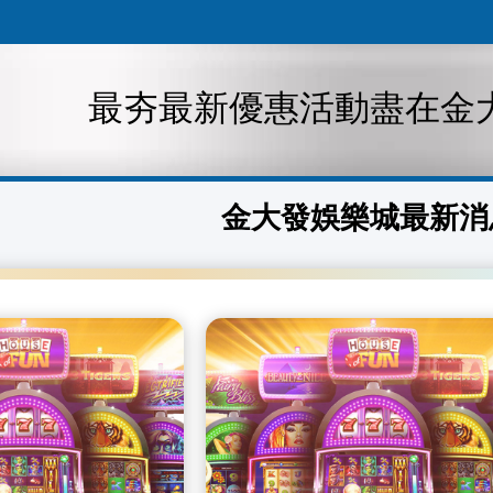
最夯最新優惠活動盡在金
金大發娛樂城最新消