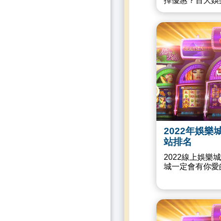
博娛樂城官網https:
名金好運娛樂城
https://www.go
名SA娛樂城官
https://www.gov
第16名任你博
https://999x
城官網https://w
18名王牌娛樂
https://www.k
樂城官網https://
名包你發娛樂城
https://onlin
界娛樂城官網
2022年娛樂
https://www.hu
站排名
富豪娛樂城官網
https://www.f
2022線上娛樂城推薦排名300間娛樂城一定會有你愛的娛樂城!!!趕快去領體驗金吧!!!2022娛樂城推薦排名娛樂城平台名稱個資安全性出金速度個資安全性綜合評比推薦網址第1名HOIN娛樂城★★★★★★★★★★★★★★★★★★★★➤第2名HOYA娛樂城★★★★★★★★★★★★★★★★★★★★➤第3名好贏娛樂城★★★★★★★★★★★★★★★★★★★★➤第4名金大發娛樂城娛樂城★★★★★★★★★★★★★★★★★★★★➤第5名SWAG娛樂城★★★★★★★★★★★★★★★★★★★★➤第6名CASH88娛樂城★★★★★★★★★★★★★★★★★★★★➤第7名Q8娛樂城★★★★★★★★★★★★★★★★★★★★➤第8名JKF娛樂城★★★★★★★★★★★★★★★★★★★★➤第9名伊莉娛樂城★★★★★★★★★★★★★★★★★★★★➤第10名PTT娛樂城★★★★★★★★★★★★★★★★★★★★➤第11名DCARD娛樂城★★★★★★★★★★★★★★★★★★★★➤第12名全台娛樂城★★★★★★★★★★★★★★★★★★★★➤第13名玖九麻將娛樂城★★★★★★★★★★★★★★★★★★★★➤第14名金禾泰娛樂城★★★★☆★★★★☆★★★★☆★★★★☆➤第15名九州娛樂城★★★★☆★★★★☆★★★★☆★★★★☆➤第16名HUGA野蠻世界娛樂城★★★★☆★★★★☆★★★★☆★★★★☆➤第17名Q8娛樂城★★★★☆★★★★☆★★★★☆★★★★☆➤第18名太子娛樂城★★★★☆★★★★☆★★★★☆★★★★☆➤第19名TZ娛樂城★★★★☆★★★★☆★★★★☆★★★★☆➤第20名大老爺娛樂城★★★★☆★★★★☆★★★★☆★★★★☆➤第21名新天下娛樂城★★★★☆★★★★☆★★★★☆★★★★☆➤第22名帝禾娛樂城★★★★☆★★★★☆★★★★☆★★★★☆➤第23名鉅城娛樂城★★★★☆★★★★☆★★★★☆★★★★☆➤第24名大眾娛樂城★★★★☆★★★★☆★★★★☆★★★★☆➤第25名通博娛樂城★★★★☆★★★★☆★★★★☆★★★★☆➤第26名博客娛樂城★★★★☆★★★★☆★★★★☆★★★★☆➤第27名威博娛樂城★★★★☆★★★★☆★★★★☆★★★★☆➤第28名博馬娛樂城★★★★☆★★★★☆★★★★☆★★★★☆➤第29名金好運娛樂城★★★★☆★★★★☆★★★★☆★★★★☆➤第30名玖天娛樂城★★★★☆★★★★☆★★★★☆★★★★☆➤第31名金球娛樂城★★★★☆★★★★☆★★★★☆★★★★☆➤第32名聖發娛樂城★★★★☆★★★★☆★★★★☆★★★★☆➤第33名金雞娛樂城★★★★☆★★★★☆★★★★☆★★★★☆➤第34名泰京娛樂城★★★★☆★★★★☆★★★★☆★★★★☆➤第35名星匯娛樂城★★★★☆★★★★☆★★★★☆★★★★☆➤第36名富皇娛樂城★★★★☆★★★★☆★★★★☆★★★★☆➤第37名星耀娛樂城★★★★☆★★★★☆★★★★☆★★★★☆➤第38名錢來也娛樂城★★★★☆★★★★☆★★★★☆★★★★☆➤第39名589娛樂城★★★★☆★★★★☆★★★★☆★★★★☆➤第40名911娛樂城★★★★☆★★★★☆★★★★☆★★★★☆➤第41名盈吉娛樂城★★★★☆★★★★☆★★★★☆★★★★☆➤第42名九牛娛樂城★★★★☆★★★★☆★★★★☆★★★★☆➤第43名公益娛樂城★★★★☆★★★★☆★★★★☆★★★★☆➤第44名公弈娛樂城★★★★☆★★★★☆★★★★☆★★★★☆➤第45名DG百家樂娛樂城★★★★☆★★★★☆★★★★☆★★★★☆➤第46名完美娛樂城★★★★☆★★★★☆★★★★☆★★★★☆➤第47名淘金娛樂城★★★★☆★★★★☆★★★★☆★★★★☆➤第48名贏家娛樂城★★★★☆★★★★☆★★★★☆★★★★☆➤第49名博鑫娛樂城★★★★☆★★★★☆★★★★☆★★★★☆➤第50名i88娛樂城★★★★☆★★★★☆★★★★☆★★★★☆➤第51名金界娛樂城★★★★☆★★★★☆★★★★☆★★★★☆➤第52名海派娛樂城★★★★☆★★★★☆★★★★☆★★★★☆➤第53名永豐娛樂城★★★★☆★★★★☆★★★★☆★★★★☆➤第54名星富娛樂城★★★★☆★★★★☆★★★★☆★★★★☆➤第55名666娛樂城★★★★☆★★★★☆★★★★☆★★★★☆➤第56名鑫河娛樂城★★★☆☆★★★☆☆★★★☆☆★★★★☆➤第57名任你博娛樂城★★★☆☆★★★☆☆★★★☆☆★★★★☆➤第58名神明娛樂城★★★☆☆★★★☆☆★★★☆☆★★★★☆➤第59名福財娛樂城★★★☆☆★★★☆☆★★★☆☆★★★★☆➤第60名超級鑽娛樂城★★★☆☆★★★☆☆★★★☆☆★★★★☆➤第61名LUCK娛樂城★★★☆☆★★★☆☆★★★☆☆★★★★☆➤第62名招財兔娛樂城★★★☆☆★★★☆☆★★★☆☆★★★★☆➤第63名深遊娛樂城★★★☆☆★★★☆☆★★★☆☆★★★★☆➤第64名T99娛樂城★★★☆☆★★★☆☆★★★☆☆★★★★☆➤第65名寶島娛樂城★★★☆☆★★★☆☆★★★☆☆★★★★☆➤第66名合悅娛樂城★★★☆☆★★★☆☆★★★☆☆★★★★☆➤第67名凡賽斯娛樂城★★★☆☆★★★☆☆★★★☆☆★★★★☆➤第68名發玖發娛樂城★★★☆☆★★★☆☆★★★☆☆★★★★☆➤第69名首席娛樂城★★★☆☆★★★☆☆★★★☆☆★★★★☆➤第70名鑫寶娛樂城★★★☆☆★★★☆☆★★★☆☆★★★★☆➤第71名GTR娛樂城★★★☆☆★★★☆☆★★★☆☆★★★★☆➤第72名金富旺娛樂城★★★☆☆★★★☆☆★★★☆☆★★★★☆➤第73名通盈娛樂城★★★☆☆★★★☆☆★★★☆☆★★★★☆➤第74名淘盈娛樂城★★★☆☆★★★☆☆★★★☆☆★★★★☆➤第75名歐博娛樂城★★★☆☆★★★☆☆★★★☆☆★★★★☆➤第76名金濠娛樂城★★★☆☆★★★☆☆★★★☆☆★★★★☆➤第77名金大發娛樂城★★★☆☆★★★☆☆★★★☆☆★★★★☆➤第78名玩家娛樂城★★★☆☆★★★☆☆★★★☆☆★★★★☆➤第79名鑫展娛樂城★★★☆☆★★★☆☆★★★☆☆★★★★☆➤第80名長青娛樂城★★★☆☆★★★☆☆★★★☆☆★★★★☆➤第81名派大金娛樂城★★★☆☆★★★☆☆★★★☆☆★★★★☆➤第82名S8娛樂城★★★☆☆★★★☆☆★★★☆☆★★★★☆➤第83名大巨人娛樂城★★★☆☆★★★☆☆★★★☆☆★★★★☆➤第84名勝利娛樂城★★★☆☆★★★☆☆★★★☆☆★★★★☆➤第85名金豪氣娛樂城★★★☆☆★★★☆☆★★★☆☆★★★★☆➤第86名法拉利娛樂城★★★☆☆★★★☆☆★★★☆☆★★★★☆➤第87名王者娛樂城★★★☆☆★★★☆☆★★★☆☆★★★★☆➤第88名耀金娛樂城★★★☆☆★★★☆☆★★★☆☆★★★☆☆➤第89名彩金娛樂城★★★☆☆★★★☆☆★★★☆☆★★★☆☆➤第90名老王娛樂城★★★☆☆★★★☆☆★★★☆☆★★★☆☆➤第91名kanx娛樂城★★★☆☆★★★☆☆★★★☆☆★★★☆☆➤第92名DDYA娛樂城★★★☆☆★★★☆☆★★★☆☆★★★☆☆➤第93名大巨蛋娛樂城★★★☆☆★★★☆☆★★★☆☆★★★☆☆➤第94名JS娛樂城★★★☆☆★★★☆☆★★★☆☆★★★☆☆➤第95名iWin娛樂城★★★☆☆★★★☆☆★★★☆☆★★★☆☆➤第96名百大娛樂城★★★☆☆★★★☆☆★★★☆☆★★★☆☆➤第97名必出金娛樂城★★★☆☆★★★☆☆★★★☆☆★★★☆☆➤第98名多金娛樂城★★★☆☆★★★☆☆★★★☆☆★★★☆☆➤第99名老大娛樂城★★★☆☆★★★☆☆★★★☆☆★★★☆☆➤第100名至尊娛樂城★★★☆☆★★★☆☆★★★☆☆★★★☆☆➤第101名金鑽娛樂城★★★☆☆★★★☆☆★★★☆☆★★★☆☆➤第102名京都娛樂城★★★☆☆★★★☆☆★★★☆☆★★★☆☆➤第103名淘寶娛樂城★★★☆☆★★★☆☆★★★☆☆★★★☆☆➤第104名雄厚娛樂城★★★☆☆★★★☆☆★★★☆☆★★★☆☆➤第105名fun88娛樂城★★★☆☆★★★☆☆★★★☆☆★★★☆☆➤第106名JY娛樂城★★★☆☆★★★☆☆★★★☆☆★★★☆☆➤第107名3Q娛樂城★★★☆☆★★★☆☆★★★☆☆★★★☆☆➤第108名大福娛樂城★★★☆☆★★★☆☆★★★☆☆★★★☆☆➤第109名耀興娛樂城★★★☆☆★★★☆☆★★★☆☆★★★☆☆➤第110名CASH娛樂城★★★☆☆★★★☆☆★★★☆☆★★★☆☆➤第111名錢龍皇Online★★★☆☆★★★☆☆★★★☆☆★★★☆☆➤第112名GS娛樂城★★★☆☆★★★☆☆★★★☆☆★★★☆☆➤第113名世錦桌球娛樂城★★★☆☆★★★☆☆★★★☆☆★★★☆☆➤第114名皇家娛樂城★★★☆☆★★★☆☆★★★☆☆★★★☆☆➤第115名真人娛樂城★★★☆☆★★★☆☆★★★☆☆★★★☆☆➤第116名萬來博娛樂城★★★☆☆★★★☆☆★★★☆☆★★★☆☆➤第117名金鼎娛樂城★★★☆☆★★★☆☆★★★☆☆★★★☆☆➤第118名錢多多娛樂城★★★☆☆★★★☆☆★★★☆☆★★★☆☆➤第119名FA8娛樂城★★★☆☆★★★☆☆★★★☆☆★★★☆☆➤第120名鉑富娛樂城★★★☆☆★★★☆☆★★★☆☆★★★☆☆➤第121名金爽娛樂城★★★☆☆★★★☆☆★★★☆☆★★★☆☆➤第122名雲頂娛樂城★★★☆☆★★★☆☆★★★☆☆★★★☆☆➤第123名錢街★★★☆☆★★★☆☆★★★☆☆★★★☆☆➤第124名御皇娛樂城★★★☆☆★★★☆☆★★★☆☆★★★☆☆➤第125名ibet娛樂城★★★☆☆★★★☆☆★★★☆☆★★★☆☆➤第126名星皇娛樂城★★★☆☆★★★☆☆★★★☆☆★★★☆☆➤第127名雲集娛樂城★★★☆☆★★★☆☆★★★☆☆★★★☆☆➤第128名金財寶娛樂城★★★☆☆★★★☆☆★★★☆☆★★★☆☆➤第129名QQ9娛樂城★★★☆☆★★★☆☆★★★☆☆★★★☆☆➤第130名ST娛樂城★★★☆☆★★★☆☆★★★☆☆★★★☆☆➤第131名億興娛樂城★★★☆☆★★★☆☆★★★☆☆★★★☆☆➤第132名元寶娛樂城★★★☆☆★★★☆☆★★★☆☆★★★☆☆➤第133名58娛樂城★★★☆☆★★★☆☆★★★☆☆★★★☆☆➤第134名CEO娛樂城★★☆☆☆★★☆☆☆★★☆☆☆★★★☆☆➤第135名妞妞娛樂城★★☆☆☆★★☆☆☆★★☆☆☆★★★☆☆➤第136名海神娛樂城★★☆☆☆★★☆☆☆★★☆☆☆★★★☆☆➤第137名豪爺郎娛樂城★★☆☆☆★★☆☆☆★★☆☆☆★★★☆☆➤第138名協和娛樂城★★☆☆☆★★☆☆☆★★☆☆☆★★★☆☆➤第139名極速娛樂城★★☆☆☆★★☆☆☆★★☆☆☆★★☆☆☆➤第140名滿貫大亨★★☆☆☆★★☆☆☆★★☆☆☆★★☆☆☆➤第141名星海娛樂城★★☆☆☆★★☆☆☆★★☆☆☆★★☆☆☆➤第142名5818娛樂城★★☆☆☆★★☆☆☆★★☆☆☆★★☆☆☆➤第143名金賀盈娛樂城★★☆☆☆★★☆☆☆★★☆☆☆★★☆☆☆➤第144名包你發娛樂城★★☆☆☆★★☆☆☆★★☆☆☆★★☆☆☆➤第145名眾發娛樂城★★☆☆☆★★☆☆☆★★☆☆☆★★
天娛樂城官網https:/
➤第24名昊陽
https://www.h
陽城娛樂城官網
https://www.s
尊娛樂城官網
https://www.y