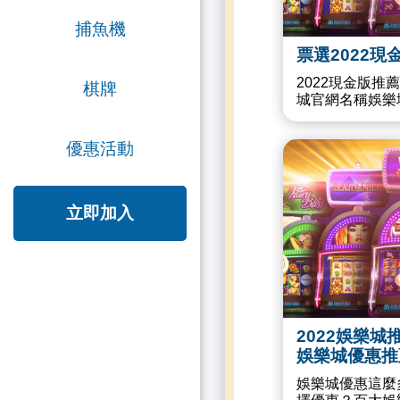
捕魚機
票選2022現
2022現金版推
棋牌
城官網名稱娛樂
紹第1名HOIN
城)https://ho
優惠活動
樂城官網 https://
名HOYA娛樂城
https://1766
樂城娛樂城官網http
立即加入
第5名CASH8
https://www.c
https://casin
樂城官網https://
娛樂城官網https://
➤第9名九牛娛
https://nb58
2022娛樂城
城官網https://db
亨娛樂城官網https:
娛樂城優惠推
名iWin娛樂城官
娛樂城優惠這麼多，卻不知道如何選擇優惠？百大娛樂城優惠，2022年最新優惠資訊，最新資訊讓你知道最熱門的娛樂城優惠！新娛樂城體驗金、娛樂城優惠活動、娛樂城註冊優惠活動、娛樂城活動、娛樂城註冊優惠、娛樂城送註冊金、娛樂城首儲優惠、娛樂城贈點、註冊金娛樂城如果有玩過娛樂城的人一定知道一件事情，就是娛樂城超多間，優惠也很多種類，但是卻不知道怎麼選擇？選擇一間對的娛樂城會讓你發大財，選擇錯的娛樂城只會讓你覺得人生好難。今天小鬼，整理大家都推薦的優惠給您，讓你知道什麼是發財的感覺，基本上跟著我們前進，您離致富的終點就前進一大步。我們推薦的娛樂城絕對是最優質的娛樂城。2022年娛樂城優惠2022年娛樂城推薦優惠必領的前10名優惠排行種類推薦指數試玩連結第1名新會員首次存款1000送1000★★★★★★➤第2名註冊立即送100，500可提領!!最高提款688！★★★★★★➤第3名會員再次存款1000送20%!!★★★★★➤第4名會員三存優惠加贈25%最高送2500!!★★★★☆➤第5名天天返點，最高0.8%!!不計輸贏，累計有效投注量即可獲得返點!★★★★☆➤第6名百家樂連贏/輸過關～最高加送30000！★★★★☆➤第7名介紹好友來好贏最高送888!!★★★★☆➤第8名老虎機再存送15%!!每天存每天送!!★★★★☆➤第9名體育高額返點下注立即返點★★★★☆➤第10名儲值3000元即送3000元！★★★★★➤百大娛樂城優惠推薦排行榜收集許多資料，利用大數據分析娛樂城推薦原因、優缺點、出金速度快慢、優惠多寡基本上如果要靠玩娛樂城賺錢，只能玩HOYA娛樂城。娛樂城優惠種類繁多包含每日返水優惠、首儲3000瘋狂送、.歡樂100點免費體驗、每日存每日送、挖角好友獎勵、百家樂連贏優惠、老虎機再存優惠等等…幾乎是每一間娛樂城提供的優惠項目都雷同，我們提供給您最推薦優惠的娛樂城讓您選擇！以下分析百大娛樂城優惠勝率以及收益，沒玩過的人可以考慮在線上玩，真的是超級方便而且賺錢的速度很快，因為每一局不到一分鐘就知道結果，加上以下的分析，相信你會在線上娛樂城網站有滿滿的收穫。2022線上娛樂城推薦排名2022娛樂城推薦排名娛樂城平台名稱個資安全性出金速度個資安全性綜合評比推薦網址第1名HOIN娛樂城★★★★★★★★★★★★★★★★★★★★➤第2名HOYA娛樂城★★★★★★★★★★★★★★★★★★★★➤第3名好贏娛樂城★★★★★★★★★★★★★★★★★★★★➤第4名金大發娛樂城娛樂城★★★★★★★★★★★★★★★★★★★★➤第5名SWAG娛樂城★★★★★★★★★★★★★★★★★★★★➤第6名CASH88娛樂城★★★★★★★★★★★★★★★★★★★★➤第7名Q8娛樂城★★★★★★★★★★★★★★★★★★★★➤第8名JKF娛樂城★★★★★★★★★★★★★★★★★★★★➤第9名伊莉娛樂城★★★★★★★★★★★★★★★★★★★★➤第10名PTT娛樂城★★★★★★★★★★★★★★★★★★★★➤第11名DCARD娛樂城★★★★★★★★★★★★★★★★★★★★➤第12名全台娛樂城★★★★★★★★★★★★★★★★★★★★➤第13名玖九麻將娛樂城★★★★★★★★★★★★★★★★★★★★➤第14名金禾泰娛樂城★★★★☆★★★★☆★★★★☆★★★★☆➤第15名九州娛樂城★★★★☆★★★★☆★★★★☆★★★★☆➤第16名HUGA野蠻世界娛樂城★★★★☆★★★★☆★★★★☆★★★★☆➤第17名Q8娛樂城★★★★☆★★★★☆★★★★☆★★★★☆➤第18名太子娛樂城★★★★☆★★★★☆★★★★☆★★★★☆➤第19名TZ娛樂城★★★★☆★★★★☆★★★★☆★★★★☆➤第20名大老爺娛樂城★★★★☆★★★★☆★★★★☆★★★★☆➤第21名新天下娛樂城★★★★☆★★★★☆★★★★☆★★★★☆➤第22名帝禾娛樂城★★★★☆★★★★☆★★★★☆★★★★☆➤第23名鉅城娛樂城★★★★☆★★★★☆★★★★☆★★★★☆➤第24名大眾娛樂城★★★★☆★★★★☆★★★★☆★★★★☆➤第25名通博娛樂城★★★★☆★★★★☆★★★★☆★★★★☆➤第26名博客娛樂城★★★★☆★★★★☆★★★★☆★★★★☆➤第27名威博娛樂城★★★★☆★★★★☆★★★★☆★★★★☆➤第28名博馬娛樂城★★★★☆★★★★☆★★★★☆★★★★☆➤第29名金好運娛樂城★★★★☆★★★★☆★★★★☆★★★★☆➤第30名玖天娛樂城★★★★☆★★★★☆★★★★☆★★★★☆➤第31名金球娛樂城★★★★☆★★★★☆★★★★☆★★★★☆➤第32名聖發娛樂城★★★★☆★★★★☆★★★★☆★★★★☆➤第33名金雞娛樂城★★★★☆★★★★☆★★★★☆★★★★☆➤第34名泰京娛樂城★★★★☆★★★★☆★★★★☆★★★★☆➤第35名星匯娛樂城★★★★☆★★★★☆★★★★☆★★★★☆➤第36名富皇娛樂城★★★★☆★★★★☆★★★★☆★★★★☆➤第37名星耀娛樂城★★★★☆★★★★☆★★★★☆★★★★☆➤第38名錢來也娛樂城★★★★☆★★★★☆★★★★☆★★★★☆➤第39名589娛樂城★★★★☆★★★★☆★★★★☆★★★★☆➤第40名911娛樂城★★★★☆★★★★☆★★★★☆★★★★☆➤第41名盈吉娛樂城★★★★☆★★★★☆★★★★☆★★★★☆➤第42名九牛娛樂城★★★★☆★★★★☆★★★★☆★★★★☆➤第43名公益娛樂城★★★★☆★★★★☆★★★★☆★★★★☆➤第44名公弈娛樂城★★★★☆★★★★☆★★★★☆★★★★☆➤第45名DG百家樂娛樂城★★★★☆★★★★☆★★★★☆★★★★☆➤第46名完美娛樂城★★★★☆★★★★☆★★★★☆★★★★☆➤第47名淘金娛樂城★★★★☆★★★★☆★★★★☆★★★★☆➤第48名贏家娛樂城★★★★☆★★★★☆★★★★☆★★★★☆➤第49名博鑫娛樂城★★★★☆★★★★☆★★★★☆★★★★☆➤第50名i88娛樂城★★★★☆★★★★☆★★★★☆★★★★☆➤第51名金界娛樂城★★★★☆★★★★☆★★★★☆★★★★☆➤第52名海派娛樂城★★★★☆★★★★☆★★★★☆★★★★☆➤第53名永豐娛樂城★★★★☆★★★★☆★★★★☆★★★★☆➤第54名星富娛樂城★★★★☆★★★★☆★★★★☆★★★★☆➤第55名666娛樂城★★★★☆★★★★☆★★★★☆★★★★☆➤第56名鑫河娛樂城★★★☆☆★★★☆☆★★★☆☆★★★★☆➤第57名任你博娛樂城★★★☆☆★★★☆☆★★★☆☆★★★★☆➤第58名神明娛樂城★★★☆☆★★★☆☆★★★☆☆★★★★☆➤第59名福財娛樂城★★★☆☆★★★☆☆★★★☆☆★★★★☆➤第60名超級鑽娛樂城★★★☆☆★★★☆☆★★★☆☆★★★★☆➤第61名LUCK娛樂城★★★☆☆★★★☆☆★★★☆☆★★★★☆➤第62名招財兔娛樂城★★★☆☆★★★☆☆★★★☆☆★★★★☆➤第63名深遊娛樂城★★★☆☆★★★☆☆★★★☆☆★★★★☆➤第64名T99娛樂城★★★☆☆★★★☆☆★★★☆☆★★★★☆➤第65名寶島娛樂城★★★☆☆★★★☆☆★★★☆☆★★★★☆➤第66名合悅娛樂城★★★☆☆★★★☆☆★★★☆☆★★★★☆➤第67名凡賽斯娛樂城★★★☆☆★★★☆☆★★★☆☆★★★★☆➤第68名發玖發娛樂城★★★☆☆★★★☆☆★★★☆☆★★★★☆➤第69名首席娛樂城★★★☆☆★★★☆☆★★★☆☆★★★★☆➤第70名鑫寶娛樂城★★★☆☆★★★☆☆★★★☆☆★★★★☆➤第71名GTR娛樂城★★★☆☆★★★☆☆★★★☆☆★★★★☆➤第72名金富旺娛樂城★★★☆☆★★★☆☆★★★☆☆★★★★☆➤第73名通盈娛樂城★★★☆☆★★★☆☆★★★☆☆★★★★☆➤第74名淘盈娛樂城★★★☆☆★★★☆☆★★★☆☆★★★★☆➤第75名歐博娛樂城★★★☆☆★★★☆☆★★★☆☆★★★★☆➤第76名金濠娛樂城★★★☆☆★★★☆☆★★★☆☆★★★★☆➤第77名金大發娛樂城★★★☆☆★★★☆☆★★★☆☆★★★★☆➤第78名玩家娛樂城★★★☆☆★★★☆☆★★★☆☆★★★★☆➤第79名鑫展娛樂城★★★☆☆★★★☆☆★★★☆☆★★★★☆➤第80名長青娛樂城★★★☆☆★★★☆☆★★★☆☆★★★★☆➤第81名派大金娛樂城★★★☆☆★★★☆☆★★★☆☆★★★★☆➤第82名S8娛樂城★★★☆☆★★★☆☆★★★☆☆★★★★☆➤第83名大巨人娛樂城★★★☆☆★★★☆☆★★★☆☆★★★★☆➤第84名勝利娛樂城★★★☆☆★★★☆☆★★★☆☆★★★★☆➤第85名金豪氣娛樂城★★★☆☆★★★☆☆★★★☆☆★★★★☆➤第86名法拉利娛樂城★★★☆☆★★★☆☆★★★☆☆★★★★☆➤第87名王者娛樂城★★★☆☆★★★☆☆★★★☆☆★★★★☆➤第88名耀金娛樂城★★★☆☆★★★☆☆★★★☆☆★★★☆☆➤第89名彩金娛樂城★★★☆☆★★★☆☆★★★☆☆★★★☆☆➤第90名老王娛樂城★★★☆☆★★★☆☆★★★☆☆★★★☆☆➤第91名kanx娛樂城★★★☆☆★★★☆☆★★★☆☆★★★☆☆➤第92名DDYA娛樂城★★★☆☆★★★☆☆★★★☆☆★★★☆☆➤第93名大巨蛋娛樂城★★★☆☆★★★☆☆★★★☆☆★★★☆☆➤第94名JS娛樂城★★★☆☆★★★☆☆★★★☆☆★★★☆☆➤第95名iWin娛樂城★★★☆☆★★★☆☆★★★☆☆★★★☆☆➤第96名百大娛樂城★★★☆☆★★★☆☆★★★☆☆★★★☆☆➤第97名必出金娛樂城★★★☆☆★★★☆☆★★★☆☆★★★☆☆➤第98名多金娛樂城★★★☆☆★★★☆☆★★★☆☆★★★☆☆➤第99名老大娛樂城★★★☆☆★★★☆☆★★★☆☆★★★☆☆➤第100名至尊娛樂城★★★☆☆★★★☆☆★★★☆☆★★★☆☆➤第101名金鑽娛樂城★★★☆☆★★★☆☆★★★☆☆★★★☆☆➤第102名京都娛樂城★★★☆☆★★★☆☆★★★☆☆★★★☆☆➤第103名淘寶娛樂城★★★☆☆★★★☆☆★★★☆☆★★★☆☆➤第104名雄厚娛樂城★★★☆☆★★★☆☆★★★☆☆★★★☆☆➤第105名fun88娛樂城★★★☆☆★★★☆☆★★★☆☆★★★☆☆➤第106名JY娛樂城★★★☆☆★★★☆☆★★★☆☆★★★☆☆➤第107名3Q娛樂城★★★☆☆★★★☆☆★★★☆☆★★★☆☆➤第108名大福娛樂城★★★☆☆★★★☆☆★★★☆☆★★★☆☆➤第109名耀興娛樂城★★★☆☆★★★☆☆★★★☆☆★★★☆☆➤第110名CASH娛樂城★★★☆☆★★★☆☆★★★☆☆★★★☆☆➤第111名錢龍皇Online★★★☆☆★★★☆☆★★★☆☆★★★☆☆➤第112名GS娛樂城★★★☆☆★★★☆☆★★★☆☆★★★☆☆➤第113名世錦桌球娛樂城★★★☆☆★★★☆☆★★★☆☆★★★☆☆➤第114名皇家娛樂城★★★☆☆★★★☆☆★★★☆☆★★★☆☆➤第115名真人娛樂城★★★☆☆★★★☆☆★★★☆☆★★★☆☆➤第116名萬來博娛樂城★★★☆☆★★★☆☆★★★☆☆★★★☆☆➤第117名金鼎娛樂城★★★☆☆★★★☆☆★★★☆☆★★★☆☆➤
https://www.9