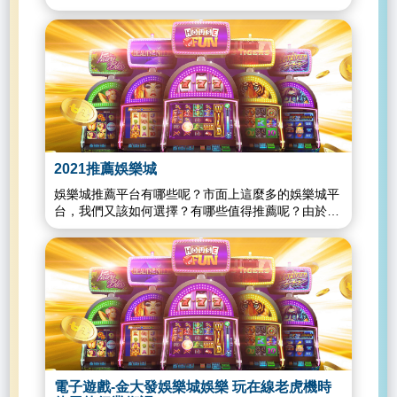
些體驗金對玩家來說有什麼好處？新手玩家會如此在
受娛樂城的刺激氛圍，儘管是線上博弈遊戲，但還是
和線下賭客一起玩一把。最後一種則是電視直播遊
城?通博娛樂城HOYA娛樂城眾發娛樂城贏家娛樂城
意娛樂城送出的體驗金，主要是領取這筆金額之後，
可以激起他們的勝負慾，讓他們沉迷其中。由於線上
戲，即通過網路或有線電視播放遊戲，如此一來，你
金大發娛樂城娛樂城金合發娛樂城博馬娛樂城九州娛
就可以拿著它暢玩娛樂城裡的所有遊戲，讓自己盡情
真人百家樂可以讓玩家享受極大的樂趣，於是很多娛
就可以在電腦上或是電視上暢玩線上真人百家樂
樂城THA-九州娛樂LEO-九州娛樂i88娛樂城通博娛樂
享受賭博的樂趣。什麼是娛樂城註冊體驗金？顧名思
樂城開始開設直播平台，有的更不惜砸重本架設工作
啦！...
城娛樂城-AV影城現金版娛樂城出款娛樂城 相關品牌
義，就是在娛樂城註冊會員的時候會送出的體驗金。
室，為賭客提供高清串流直播，讓玩家感受到最真實
介紹:參閱《你不可不知的娛樂城的專業名詞》，拉
這筆錢通常100到1000不等，會給多少就看娛樂城的
的遊戲體驗。在線上娛樂城，美女荷官會跟玩家作實
近你與娛樂城的距離！雪梨X 簡丹 金大發娛樂城娛樂
大方程度了。博弈網站之所以會送出娛樂城註冊體驗
時互動，同時操作輪盤賭、百家樂、二十一點等遊
城...
金，主要是讓玩家有種撿到便宜的心態，可以在不花
戲。這一種類型的直播方式是在專業的工作室，使用
一分一毫的情況下，預先在線上娛樂城體驗遊戲的刺
完善齊全的設施、技術與玩家進行聊天互動，線上博
激與樂趣。如此一來，新手玩家就可以自行判斷，你
弈平台近年來已經慢慢接上國際軌道，有些線上真人
2021推薦娛樂城
現在正在玩的這個線上娛樂城值不值得繼續玩，它是
百家樂還有精通各種語言的美女荷官，可以讓世界各
娛樂城推薦平台有哪些呢？市面上這麼多的娛樂城平
不是自己的心之所向。娛樂城註冊體驗金還有一個好
地的玩家都齊聚一桌，彼此可以進行互動交流。還有
台，我們又該如何選擇？有哪些值得推薦呢？由於台
處，那就是新手玩家在開始玩娛樂城裡的賭博遊戲之
一種線上互動直播類型，是玩家可以加入線下賭桌，
灣的博弈產業尚未完全合法化，因此相關產業轉而使
前，可以先測試看看遊戲是不是公平，出金的速度夠
和線下賭客一起玩一把。最後一種則是電視直播遊
得線上娛樂城的蓬勃發展，只要上網搜尋，市面上可
不夠快，以及客服的效率等。基本上，娛樂城註冊體
戲，即通過網路或有線電視播放遊戲，如此一來，你
見的娛樂平台多到不勝枚舉，各家平台主打的特點與
驗金就是大部分網路賭博網站常見的宣傳手段，目的
就可以在電腦上或是電視上暢玩線上真人百家樂
優惠也都不盡相同，所以都擁有各自的擁護者，但相
只有一個，那就是吸引喜歡玩娛樂城的朋友上來玩。
啦！...
較於資深的博弈玩家而言，對於平台的選擇已經駕輕
首先將這些玩家變成會員，再來就是粉絲，最後就是
就熟，新手玩家如何在眾多的平台中找到適合自己的
肯花錢的客戶了。如果成功把玩家變成忠實顧客，這
優質娛樂城，就變成一門相當重要的課題。本站作為
些金額不大的體驗金可說是發揮了極大作用！那麼除
第三方公正的娛樂城評論網站，秉著公正客觀的立
了娛樂城註冊體驗金之外，其他優惠活動還要不要參
場，針對遊戲種類、儲值與出款金流速度、優惠活動
加？如果註冊時領取的體驗金沒有不能和其他優惠獎
以及玩家資安等娛樂城常見問題進行評測，推出
勵共用的話，那當然要參加啊！這種僅能領一次的體
電子遊戲-金大發娛樂城娛樂 玩在線老虎機時
2021推薦娛樂城名單，以期能夠帶給讀者更有參考