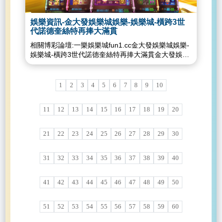
小的硬幣：0.01、0.02、0.05、0.10、0.20、0.25和
將需要盡可能高的賭注才能贏得這筆款項，但這將永
當幫助，避免老鐵們在電子遊戲上因為錯誤的觀念而
0.50。在具有定義支付線的普通老虎機中，您還必須
遠是這樣。無論哪種方式，您都可以在這里用狂野的
賠掉自己的資本。首先，大家最想問的問題肯定是
選擇有效線的數量，然後乘以其他因素來計算總賭
符號贏取大獎。-金大發娛樂城娛樂城-FB粉絲專頁-
娛樂資訊-金大發娛樂城娛樂-娛樂城-橫跨3世
「我如何在老虎機遊戲中獎?」，緊接著的問題也許
注。但是，由於該遊戲在技術上沒有任何值得擔心的
影片*/--立即真錢遊戲--/*----其他人都在看:●還是現金
代諾德奎絲特再捧大滿貫
是「我如何找到會中獎的機器」以及「能不能破解規
支付線，因此固定線乘數值為25。因此，如果您選擇
版?現金版有多樣的優惠活動。●很多時候輸贏就在於
相關博彩論壇:一樂娛樂城fun1.cc金大發娛樂城娛樂-
則能我在遊戲上中大獎」。在這邊，這裏必須先建立
放置1個價值0.01的硬幣，則總賭注實際上將價值
關鍵的一張牌”●瘋狂捕魚機的秘密相關娛樂資訊:通博
娛樂城-橫跨3世代諾德奎絲特再捧大滿貫金大發娛樂
一個正確的概念，【沒有任何的技巧】能改變老虎機
0.25。同樣，價值0.50的10個硬幣的最大賭注為
娛樂城HOYA娛樂城眾發娛樂城贏家娛樂城金大發娛
城娛樂城-FB粉絲專頁-影片*/--立即真錢遊戲--/*影片
的運算結果，它就是一個依靠設定好的機率所產生的
125.00。Microgaming目錄中的一顆明珠正如
樂城娛樂城金合發娛樂城博馬娛樂城九州娛樂城
教學-手機:免費領取-首存1,000送1,000--LPGA四大
遊戲。但說到有沒有放大優勢的方法？這部份是肯定
ReelGem的標題所暗示的那樣，這款遊戲充滿了五
THA-九州娛樂LEO-九州娛樂i88娛樂城通博娛樂城娛
賽之一的英國公開賽昨日落幕，瑞典名將諾德奎絲特
的，有些方法能讓你充分利用老虎機規則，放大優勢
顏六色的珠寶寶箱。因此，遊戲確實具有極簡的美
樂城-AV影城現金版娛樂城出款娛樂城 金大發娛樂城
1
2
3
4
5
6
7
8
9
10
以低於標準12桿的276總桿，驚險奪下生涯第9座美
和抵銷你的弱勢，同時避免自己被部分作弊型的吃角
感，沒有雜亂，但充滿了大量閃光。最不值錢的符號
娛樂城...
巡賽冠軍、第3座大滿貫賽金杯；丹麥好手瑪德森則
子老虎機台敲詐，今天就給大家介紹前3個技巧。技
由傳統的撲克牌符號表示，例如9、10、J、Q、K和
11
12
13
14
15
16
17
18
19
20
是在最後一洞失手苦吞雙柏忌，飲恨而歸。總獎金
巧1:要求投注金額越高的遊戲中獎金額的支付百分比
A——這些圖標可能價值不大，但它們會讓您在整個
450萬美元的英國公開賽競爭非常激烈，尤其是前2
越高技巧2:如果遇到漸進式老虎機，請確保有足夠多
遊戲中獲得一些受歡迎的勝利。您真正想要找到的符
回合表現平平的諾德奎絲特，憑藉第3回合抓到7鳥的
的投注量技巧3:選擇一個適合你目標和個人玩法詳細
號是寶石圖標。當然，隨著它們變得越來越稀有和美
21
22
23
24
25
26
27
28
29
30
65桿佳績躍居領先地位，昨日又穩紮穩打抓4鳥1柏
說明三個技巧內容，請看後續文章...-金大發娛樂城娛
麗，它們的價值也會上升。從最不值錢的開始，往上
忌，69桿收尾，1桿之差抱走87萬美元冠軍獎金。現
樂城-FB粉絲專頁-影片*/--立即真錢遊戲--/*----其他人
依次是黃色石英、藍色藍寶石、綠色祖母綠、紅色紅
年34歲的諾德奎絲特，前2次摘下大滿貫賽分別是
31
32
33
34
35
36
37
38
39
40
都在看:●誤信網上男朋友推介賭網必勝法五旬婦墮殺
寶石和亮白色鑽石。您可以通過單擊出現在轉軸上的
2009年LPGA錦標賽以及2017年愛維養錦標賽，此次
豬盤陷阱●開版到底該選信用版?還是現金版?現金版
圖標輕鬆了解這些珠寶中的每件價值。所有的勝利乘
高舉英國公開賽金杯，成為LPGA史上第1位能橫跨3
有多樣的優惠活動。”●東京奧運-全民瘋投注-獎金周
以每種方式下注的硬幣的數量和大小。-金大發娛樂
41
42
43
44
45
46
47
48
49
50
個年代贏得大滿貫冠軍的非美國球員。瑞典女將諾德
周送!相關娛樂資訊:通博娛樂城HOYA娛樂城眾發娛
城娛樂城-FB粉絲專頁-影片*/--立即真錢遊戲--/*----其
奎絲特親吻英國賽冠軍獎杯諾德奎絲特興奮表示，
樂城贏家娛樂城金大發娛樂城娛樂城金合發娛樂城博
他人都在看:●還是現金版?現金版有多樣的優惠活
「我唯一能控制的就只有自己，今天屬於我的光榮時
馬娛樂城九州娛樂城THA-九州娛樂LEO-九州娛樂i88
動。●很多時候輸贏就在於關鍵的一張牌”●瘋狂捕魚
51
52
53
54
55
56
57
58
59
60
刻。」也難怪諾德奎絲特會如此開心，因為距離上次
娛樂城通博娛樂城娛樂城-AV影城現金版娛樂城出款
機的秘密相關娛樂資訊:通博娛樂城HOYA娛樂城眾發