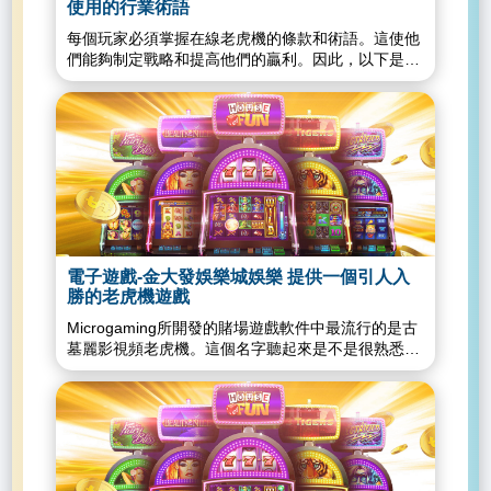
驗金，自然是領了之後再說，至少你先領了一次，之
使用的行業術語
價值的推薦內容，真正找到適合自己的平台。娛樂城
後要不要繼續玩，取決於你的決定。如果你去問博弈
每個玩家必須掌握在線老虎機的條款和術語。這使他
推薦遊戲種類出入金流速度優惠活動個資安全客戶服
專家的意見，他們肯定會說「不領白不領」。既然娛
們能夠制定戰略和提高他們的贏利。因此，以下是玩
務GS娛樂城✩✩✩✩✩✩✩✩✩✩✩✩✩✩✩✩✩✩✩通
樂城註冊體驗金大派送，那就好好去利用這筆錢，去
在線老虎機時使用的行業術語列表。獎金–獎金是一
博娛樂城✩✩✩✩✩✩✩✩✩✩✩✩✩✩✩✩金合發娛樂
做你想做的事吧！你測試過娛樂城遊戲的順暢度、娛
個附加的，或是對玩家當贏取了在線老虎機的一個組
城✩✩✩✩✩✩✩✩✩✩✩✩✩✩✩九州娛樂城
樂性和公平性之後，就可以自己決定要不要留下，好
合的鼓勵獎金。獎金範圍是從免費的項目到免費旋
✩✩✩✩✩✩✩✩✩✩✩✩✩✩✩金大發娛樂城娛樂城
好當一個稱職的專業玩家。...
轉。莊家–這里的莊家即是網上賭場。莊家邊緣–這是
✩✩✩✩✩✩✩✩✩✩✩✩✩✩GS娛樂城GS娛樂城擁有
指每當一名玩家放在他或她的賭注之網上賭場的百分
多元的遊戲項目，包含多款真人娛樂、電子遊戲、老
比。支付周期–這是老虎機編程的概念，以滿足給予
虎機、21點等熱門遊戲選項，加上平台遊戲的公平
支出的支出百分比。在這個周期中，玩家將重覆贏。
性，保障每一位玩家都是在相同的條件下進行遊戲對
交行–此告訴玩家所有組成的符號和圖像為一個贏的
戰，並且GS娛樂城也持續提升系統的穩定與安全
組合指導。由於技術進步，不同的支付線已建立。他
性，不需要額外擔憂客戶資料和隱私外流等問題，所
們不僅再局限於縱向和橫向線。支付表–支付表是明
以2021推薦娛樂城名單中絕對要算上一名。通博娛
電子遊戲-金大發娛樂城娛樂 提供一個引人入
細列出在線角子機遊戲的獲勝組合。這概念不應該與
樂城通博娛樂城在博弈產業具有高知名度，經常更新
勝的老虎機遊戲
交行概念混淆在一起。顧名思義，它僅僅是一條線。
平台的優惠活動，整體的客戶服務方面也都相當的不
Microgaming所開發的賭場遊戲軟件中最流行的是古
累積票-累積票是顯示老虎機中獎的金額。例如，在
错，玩家都可以正常的出入金，只是申請出金的速度
墓麗影視頻老虎機。這個名字聽起來是不是很熟悉？
12BET的海濱嘉年華遊戲，你可以看到累積的獎金超
一直是讓玩家詬病的地方。金合發娛樂城金合發娛樂
當遊戲情節與相應的卷軸屏幕符號相結合時看起來更
過800萬美元。滾筒–滾筒是顯示老虎機的圖像。通
城累積了近百萬的會員玩家，在整個娛樂業界算是小
加熟悉，遊戲主題與情節與電影明星勞拉安吉麗娜朱
常，你會看到一個3個滾筒的網上老虎機。但也有的
有名氣，也擁有合法的營業執照，但出金速度不快，
莉主演的電影《古墓麗影》一致，這部電影得到了
網上老虎機，設有超過三（3）個滾筒。但當然，如
網路上也會看到相關的負評文章，不過金合發提供體
Microgaming的獨家授權，並收獲了很高的票房，反
果不是技術這將無法實現。-金大發娛樂城娛樂城-FB
育賽事的直播，適合特定喜歡運彩投注的玩家，所以
過來，這部電影使古墓麗影視頻老虎機遊戲變得更加
粉絲專頁-影片*/--立即真錢遊戲--/*----其他人都在
還是培養了特定的族群。九州娛樂城九州娛樂城主打
流行。古墓麗影視頻老虎機遊戲遵循勞拉冒險精神，
看:●還是現金版?現金版有多樣的優惠活動。●很多時
全天候24小時不設限的遊戲服務，玩家不管在任何時