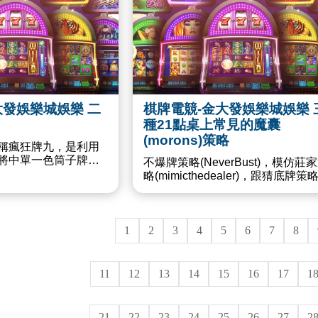
的功能，能向觀眾或朋友開賭盤，
店家登記為公司登記
服器中的天梯榜上領先數十萬名玩
如玩家可以向其他聊天室的成員發
經營自開彩等營業項目營
獨佔第一長達七個月，並在北美伺
下注提議，預測下一名被殺死的角
010,資訊軟體服務
器中以突破紀錄的遊戲積分取得該
色，並讓玩家自行設定或應用系統
料處理服務業,I301030,
第一。隨後挑戰韓國伺服器，並取
算出的賠率，功能性可說是十分豐
,I301040,第三方
韓國天梯第二。2012年，西門與曜
富。當然除了機器智能學習外，其
8010,資訊軟體批發
科技簽約成為旗下「曜越鬥龍隊」
也包含了預測總分、個人分等運動
資訊軟體零售
競戰隊的一員。廠商在簽約時將曜
票常見的投注內容。棋牌電競資訊
店面零售業,F401010,
大發娛樂城娛樂 二
鬥龍隊宣傳為「職業戰隊」，但隨
棋牌電競-金大發娛樂城娛樂 
通在這裡棋牌遊戲免費試玩金大發
5010,電腦設備安裝
卻發現廠商並未安排訓練並改稱鬥
樂城娛樂城...
種21點桌上常見的魔囊
,實境體感應用服務
隊為旗下「業餘」戰隊，最後考量
(morons)策略
稱瘋狂牌九，是利用
般廣告服務業,I501010,
商無心經營和待遇問題下申請離隊
將中單一色筒子牌
9999,除許可業務外，
名稱:張嘉航(asiagodtone,亞洲統神
不爆牌策略(NeverBust)，模仿莊
每一種花色4張牌，一
止或限制之業務財政
藏編號:02主題:人物描述: 張嘉航
略(mimicthedealer)，跟猜底牌策
加白板4張牌共計40
分類名稱及代號提供
亞洲統神，知名TwicthTv英雄聯盟
(Assumeholecard)。這三種策略
的一個博奕遊戲。遊
o/北京賽車等各種系統，不
況玩家，現任台肥暗殺星電競戰隊
常不好，以下是我個人對三種策略
中國麻將中，單一筒
累積豐富技術，提供
長。因張嘉航實況風格特殊，以嘴
評論，並分析出如果玩家使用這些
筒，每一種花色4張
系統服務。彩票系統
遊戲內玩家聞名，本尊帳號咭咭三
略時的莊家優勢。(賭規是大西洋城
1
2
3
4
5
6
7
8
牌），外加白皮4張牌，
數十年的經驗累積，齊
靈因此被英雄聯盟台灣區代理公司
規:S17，分到4手，DAS，DoA，
完所有牌為一局，共5
的服務，成為你經營
Garena永久封鎖，張嘉航曾經在
照基本策略打，莊家優勢 0.43%)
始後開始搶莊，點過
視細節、不斷地提出
電競活動中對其粉絲和鏡頭喊話，[
爆牌策略：這種策略就是只要加到
11
12
13
14
15
16
17
1
會成為莊家。如果有
K一步地拉近顧客距
我咭咭三比靈!]，呼籲Garena歸還
12以上就停牌，因為要牌可能會爆
則根據對應的搶莊倍
用者希望體驗多變有
尊帳號。曾因在網路上言語污辱誹
牌，這種假設是基於”只要我不爆牌
果沒有人搶莊，那麽
也知道經營商希望擁
他人，受到官司纏訟，法官更以鍵
有機會等莊家爆”，”留的青山在，
21
22
23
24
25
26
27
2