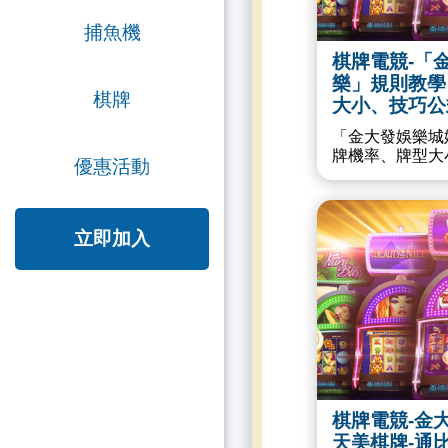
捕魚機
棋牌電競-「
樂」規則教學
棋牌
大小、技巧公式
「金大發娛樂城
牌機率、牌型大小
優惠活動
技巧公式推筒子
實也有一些小技
升。最重要的小
行推算！以機率
立即加入
使用牌數為四十
隨著出牌的牌型
些組合。其中重
張白板出現，還
九筒。假設一筒
筒、六筒、七筒
一局出現過了，
白板就依然維持
是25%，當進
棋牌電競-金
牌量越少，則閒
越來越明朗，在
天美棋牌-通