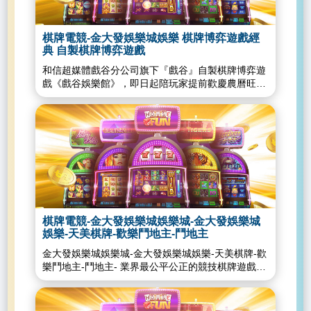
示，學生跟選手需要的就是舞台，因此高雄電競嘉年
是選手健康管理相當重要的一部分。但由於資金等現
華今年開始每年都會舉辦，也要破除過去的刻板印
實問題，電競俱樂部的隊醫普及率非常低。TSG電競
象。他說，電競已列入明年全國運動會項目，未來會
俱樂部經理呂江濤說，選手的健康管理對於俱樂部來
棋牌電競-金大發娛樂城娛樂 棋牌博弈遊戲經
和學校廠商媒合產學合作，讓有興趣的學生能踏入相
說C/P值不高，「有隊醫是錦上添花的事情，有的話
典 自製棋牌博弈遊戲
關產業。他也說，除了高雄電競館外，也推薦來參加
當然更好，沒有也正常，我們更願意把錢花在刀刃
和信超媒體戲谷分公司旗下『戲谷』自製棋牌博弈遊
嘉年華的人可以在亞洲新灣區的駁二、棧貳庫走走，
上」。中國電競選手都有職業病？麻將這樣玩太絕
戲《戲谷娛樂館》，即日起陪玩家提前歡慶農曆旺旺
或是去遠一點的鼓山品嚐美食。陳其邁今天也率領市
了！我們都是靠這撐過贏得娛樂城別說這些優惠還不
年，不僅天天提供藏寶圖免費骰子外，營運團隊更準
府局處首長組隊，下場親自體驗格鬥遊戲「動物之
夠！想賺快錢不容易，這邊教你這幾招娛樂城登入送
備一系列過年活動，除了「藏寶圖」地圖新玩法，還
鬪」，並旗開得勝取得3比0的勝績，他賽後表示，自
好禮直接進入金大發娛樂城娛樂城...
有數十種麻將個人任務、公會團體任務、機台任務…
己是「被政治耽誤的電競選手」，也力邀其他六都縣
等可挑戰。而限時開運商品與福袋刮刮卡，更祭出不
市首長往後一起比賽。高雄電競嘉年華將在高雄電競
同額度的現金獎勵，有壹萬、拾萬、百萬的虛擬金幣
館帶來一連3天的電競比賽，共有包括英雄聯盟、特
春聯抽獎，以及眾多過年應景虛寶天天大放送，邀請
戰英豪與灌籃高手SLAMDUNK的賽事，有190支隊
玩家一起在農曆春節歡樂拿大獎、好運連翻天！「戲
伍，884名選手參賽，開幕典禮也邀請曾奪下世界冠
谷藏寶圖」天天免費擲骰子 迎春骰出好彩頭《戲谷
軍的台灣格鬥電競好手ET與Gamerbee小向來到現
娛樂館》推出最新「戲谷藏寶圖好運旺旺來」活動，
場，與市長、首長隊進行「動物之闘」表演賽。高雄
玩家只要登入戲谷平台，馬上前往「藏寶圖」擲骰子
電競嘉年華今天舉行「特戰英豪」校際盃南區四強與
棋牌電競-金大發娛樂城娛樂城-金大發娛樂城
試試每日手氣，覺得骰子數太少，於遊戲內完成指定
冠軍賽，明天則是「灌籃高手SLAMDUNK」高雄電
娛樂-天美棋牌-歡樂鬥地主-鬥地主
條件，即可獲得更多骰子數，輕鬆獲得各種獎勵喔！
競嘉年華盃公開賽，同時在高雄流行音樂中心的鯨魚
金大發娛樂城娛樂城-金大發娛樂城娛樂-天美棋牌-歡
搖錢樹、聚寶盆、地圖獎勵 金幣虛寶獎不停地圖好
堤岸設立嘉年華市集，讓民眾可以觀看精彩比賽、體
樂鬥地主-鬥地主- 業界最公平公正的競技棋牌遊戲為
康一：地圖格「搖錢樹」走到該地圖格，可獲得一張
驗體感遊戲，還有其他好玩、好吃的攤位。中國電競
用戶打造一個公平公正的棋牌競技環境相傳鬥地主起
幸運籤，好康內容包含：麻將贏錢多送100%發財
選手都有職業病？麻將這樣玩太絕了！我們都是靠這
源於湖北。自20世紀90年代初在皖南、江蘇的部分
金、麻將輸錢贈送40%安慰金、金銀島投注贈送
撐過贏得娛樂城別說這些優惠還不夠！想賺快錢不容
地區出現鬥地主後，鬥地主遊戲迅速向全國展開。一
1.2%發財金、金銀島本日贏錢多送0.1%發財金等等
易，這邊教你這幾招娛樂城登入送好禮直接進入金大