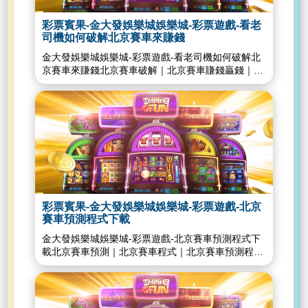
15、16、17，如果開出的數值在此範圍中，除了贏
回本金外還可以贏取一筆不小的獎金。北京賽車看規
彩票賓果-金大發娛樂城娛樂城-彩票遊戲-看老
律投注法很多新玩家面對北京賽車選取號碼總是犯
司機如何破解北京賽車來賺錢
愁，老是覺得無從下手，單雙、大小的中獎機率達
金大發娛樂城娛樂城-彩票遊戲-看老司機如何破解北
50%，但賠率較少。而且開獎機率不太規律，10把中
京賽車來賺錢北京賽車破解｜北京賽車賺錢贏錢｜北
有時連開7局大或6局小，但偏買到的是相反數，開7
京賽車走勢PK10破解｜PK10賺錢贏錢｜PK10走勢
局大就連買了7局小，這種情況發生機率偏高，北京
北京賽車pk10就是一個數字遊戲，不管它是怎麼變動
賽車下注者一味執著的買小，非但沒有開到想開的
永遠都是鎖定在10個位置，畢竟它沒有重複的數字，
數，籌碼也快輸光了。玩大小或單雙賠率時我們先分
每一個走勢，它都是有分熱門和冷門，也就是說沒有
析前50把北京賽車的開獎規律中尋找投注方法，此外
一個走勢可以跑完179期，玩這個遊戲首先我們要學
就是您有充足的籌碼來進行翻倍投注，但許多平台都
會看點北京賽車走勢，才知道什麼時候該不該下重
限制了最高投注金額，所以不建議由此方式。北京賽
注。方法是死的，人是活的。千萬不要以為會看北京
車技巧小秘密：建議參考大小的規律再進行圈選數值
賽車走勢就可以每一期都贏錢，這點非常非常重要,
範圍冠亞軍多投法北京賽車的冠軍與亞軍的賠率是一
走勢只能是輔助，給你們一種判斷，只有資金分配去
般是7~9倍，本類玩法是從10輛跑車中選取號數進行
結合走勢的判斷，才能夠北京賽車保證賺錢！貪心是
投注，車號分別是1~10號，從北京賽車號段中選擇
彩票賓果-金大發娛樂城娛樂城-彩票遊戲-北京
一種動力，也是雙刃刀，過了就不好了.不會看走
冠軍與亞軍的車輛，投注點有兩個，一個是冠軍投注
賽車預測程式下載
勢，不會分走勢熱門跟冷門，計劃東跟一下西跟一
點，另一個則是亞軍投注點，每個投注點有10個號碼
金大發娛樂城娛樂城-彩票遊戲-北京賽車預測程式下
下，這種屬於盲目，很容易吃虧。盲目跟計劃，也許
選擇。由於北京賽車號碼較多我們投注時可以選擇
載北京賽車預測｜北京賽車程式｜北京賽車預測程式
人家北京賽車計劃很準，你一跟就不准了。能看懂北
3~5個號碼來進行分散投注。不建議投過多的號碼，
PK10預測｜PK10程式｜PK10預測程式線上博弈可
京賽車走勢圖是最好的，最起碼能把握自己的命運。
這樣會使北京賽車賠率大打折扣，還有一種方法就是
以說是現在許多人的一種生活消遣與追求財富的好的
要懂得靈活多變，走勢不會一整天都熱門。技巧只能
冠亞軍一起投注，假設比較看好10號車，分別冠軍與
方式，而隨著現在互聯網的應用更多的深入到人們的
輔助，資金還得分配，以下是我自己研究摸索出來的
亞軍投注區域投注。彩票類別全系列彩票這遊戲不玩
生活當哪，相比於去彩卷行來說，更多的人現在都選
一個八碼走勢圖，希望能幫助到大家。歡迎車友一起
後悔，這幾點讓你不費時一夜致富機會來了！大樂透