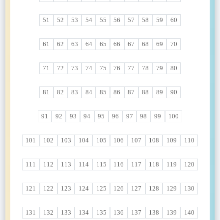
的收費方式及豐富獎賞作回饋。這款遊戲來自中國大
那麼在相應的更新，以及北京賽車預測的準確性等方
能什麼知道的所以呢是要慢慢學的，人不是一生出來
陸，平台也因此引進了北京賽車PK10這項遊戲，這
面則準確率更高。北京賽車預測程式只是參考其實很
就會跑的。俗話說知足者常樂，每天設定一個盈利
北京賽車遊戲遊戲開獎的依據是根據大陸的官網開
多玩北京賽車的朋友都知道，雖然說北京賽車預測程
值，盈利多少就收手;同時也要考慮到會輸，那麼也
51
52
53
54
55
56
57
58
59
60
獎，百家樂是亞洲最受歡迎的遊戲之一，玩法簡單，
式可以幫助大家進行號碼的預測，但大家一定不要認
要設定一個輸的上限，一旦達到上限就立即撤退。知
卻刺激緊張!另外御皇娛樂城提供多種真人線上遊
為有了北京賽車預測程式就可以百分百的買中，畢竟
足者，開心每一天。機遇往往就是那麼簡單，你來找
61
62
63
64
65
66
67
68
69
70
戲，含北京賽車PK10、21點、老虎機、百家樂、骰
準確的號碼並不是軟件可以全部預測的，所以更多的
我，我可以讓你少走一些彎路。最重要的一點就是北
寶、輪盤、龍虎等豐富精彩遊戲。想玩就玩無需等
時候北京賽車預測程式只是起到參考的作用，而要靠
京賽車8個碼了。產生的流水特別多，北京賽車那麼
待，立即享受24H為您開放的線上娛樂城！北京賽車
自己的經驗進行北京賽車預測。通過以上幾點的介
流水多就有很多返水，所以建議大家選擇盤口玩的時
71
72
73
74
75
76
77
78
79
80
PK10–這個北京賽車PK10遊戲還是非常值得大家去
紹，在家是不是對於北京賽車的北京賽車預測程式有
候，要選擇反水相對高的。你的心態就是你的主人，
玩的了，能夠給大家帶來的體驗也是很不一樣的。而
了更多的了解呢？北京賽車預測程式下載1北京賽車
心態決定人生！保持好心態，北京賽車勝利的天平就
81
82
83
84
85
86
87
88
89
90
且這個平台的魅力本就是無限的，這個北京賽車遊戲
預測程式下載推薦娛樂城破解程式免下載>註冊連結1
會傾斜於你的方向。彩票類別全系列彩票這遊戲不玩
可以在業餘的時候來玩，不會佔用大家太多的時間，
彩票類別全系列彩票這遊戲不玩後悔，這幾點讓你不
後悔，這幾點讓你不費時一夜致富機會來了！大樂透
而且還是可以給大家帶來一些財富，會讓大家找到一
費時一夜致富機會來了！大樂透10億派獎金大發娛樂
10億派獎金大發娛樂城娛樂城...
91
92
93
94
95
96
97
98
99
100
些刺激，找到一定的新鮮感！彩票類別全系列彩票這
城娛樂城...
遊戲不玩後悔，這幾點讓你不費時一夜致富機會來
了！大樂透10億派獎金大發娛樂城娛樂城...
101
102
103
104
105
106
107
108
109
110
111
112
113
114
115
116
117
118
119
120
121
122
123
124
125
126
127
128
129
130
131
132
133
134
135
136
137
138
139
140