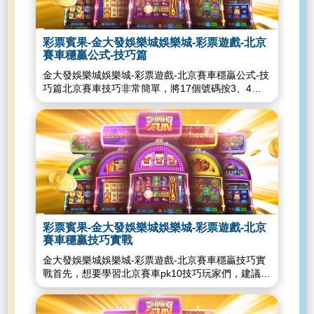
果為3號冠軍、4號亞軍。那結果為3號沒中、四號中
彩票慘下滑47%，看看他們有多慘！買彩票看這裡就
獎。2.猜大小單雙投注號碼1-10號：單號為1、3、
對了～幸運中獎熱門揭曉，猜猜在哪？！ 金大發娛
5、7、9，雙號為2、4、6、8、10。大號為5、6、
樂城娛樂城...
彩票賓果-金大發娛樂城娛樂城-彩票遊戲-北京
7、8、9，小號為10、1、2、3、4。3.一~五名猜龍
賽車穩贏公式-技巧篇
虎可預測的名次組合為下：第1名對第10名第2名對
金大發娛樂城娛樂城-彩票遊戲-北京賽車穩贏公式-技
第9名第3名對第8名第4名對第7名第5名對第6名前者
巧篇北京賽車技巧非常簡單，將17個號碼按3、4、
比後者小為虎、比後者大為龍。4.猜冠亞軍車號猜測
18、19分為1路，接著以此類推：5、6、7、8、9、
冠軍及亞軍號碼，每次可投注兩個號碼、不限順序。
10、12、13、14、15、16、17為2路，然後11分為
北京賽車5.猜冠亞和值的大小單雙「冠亞和值」就是
單獨3路。將北京賽車17個號碼分為三路來加以判
冠軍車號加亞軍車號的總和，數字為3~19。冠亞和
斷，接著看到愛彩票的pk10冠亞和走勢圖，其中可以
值大於/等於12為大，小於/等於11為小，若開出號碼
看到北京賽車17個號碼的走勢情況，以及回擺、輔助
奇數為單、偶數則為雙。6.一號~十號猜組合可猜組
線等功能。根據北京賽車程式歷史走勢，可以看出兩
合為「大單」、「大雙」、「小單」、「小雙」四
邊號碼走出率很低，一般北京賽車走勢分佈在2和3
種。7.冠亞和值落點區段將「冠亞和值」的3~19開獎
路。其中3路出現較頻繁，那麼就可以藉由pk10回擺
結果分為三段：A段：3~7號B段：8~14號C段：
的情況，來判斷北京賽車開出號碼走勢方向，由此結
15~19號。8.猜冠軍和值數字押注3~19的數字，猜測
合出走勢輔助線來進行投注2和3路的號碼。如果發現
冠亞和值可能的中獎結果。彩票類別全系列彩票這遊
彩票賓果-金大發娛樂城娛樂城-彩票遊戲-北京
pk預測程式的回擺其中方向較頻繁，就表示有可能出
戲不玩後悔，這幾點讓你不費時一夜致富機會來了！
賽車穩贏技巧實戰
現走向1路的徵兆，這時呼籲玩家一定要多加關注北
大樂透10億派獎金大發娛樂城娛樂城...
金大發娛樂城娛樂城-彩票遊戲-北京賽車穩贏技巧實
京賽車走勢圖。彩票類別全系列彩票這遊戲不玩後
戰首先，想要學習北京賽車pk10技巧玩家們，建議應
悔，這幾點讓你不費時一夜致富機會來了！大樂透10
該先觀看北京賽車直播比賽。玩家可以在觀看北京賽
億派獎金大發娛樂城娛樂城...
車直播比賽時，學習到投注分析，紀錄投注過程也可
增加不少勝率。相信許多玩家對於北京賽車冠亞和的