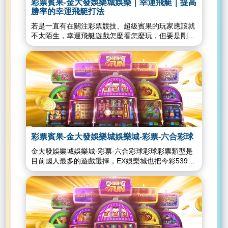
彩票賓果-金大發娛樂城娛樂｜幸運飛艇｜提高
勝率的幸運飛艇打法
若是一直有在關注彩票競技、超級賓果的玩家應該就
不太陌生，幸運飛艇遊戲怎麼看怎麼玩，但要是剛踏
上博弈產業的新手玩家來說可能就是場噩夢，因為數
字一直跳卻又不懂如何去觀察。這裡提供幾個幸運飛
艇的打法預測觀念給大家，主要是要讓大家好上手遊
戲，增加成功機率。幸運飛艇一進場記得先從最低住
開始下。觀察幸運飛艇走勢圖，和開獎紀錄交叉分
析。幸運飛艇對照冷熱號，然後不定時的變動下注號
碼。幸運飛艇規劃下一期的走勢和投注方針。幸運飛
艇定時評估收益情況。這著以上五點幸運飛艇開始
做，記得一定要落實步驟，想贏錢就不遠了。彩票類
別全系列彩票這遊戲不玩後悔，這幾點讓你不費時一
彩票賓果-金大發娛樂城娛樂城-彩票-六合彩球
夜致富機會來了！大樂透10億派獎金大發娛樂城娛樂
金大發娛樂城娛樂城-彩票-六合彩球彩球彩票類型是
城...
目前國人最多的遊戲選擇，EX娛樂城也把今彩539與
香港六合彩、台灣大樂透、38樂合彩、三星彩、四星
彩、北京賽車、時時彩都開放，開彩時以自動攪珠機
攪珠，從設定任何彩球號碼中抽出6個「攪出號碼」
及1個「特別號碼」；開彩現場設有兩部一模一樣的
攪珠機，九州娛樂被認為是確保賭客能贏利的運動之
一，讓喜愛香港六合彩的朋友不用辛苦等待二、四、