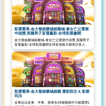
不是特碼，這是最基本的原則。因此，一定要克服跟
總共10輛賽車進行比賽，抵達目的順序為比賽名次。
風現象，大膽捨棄熱門生肖。539正確的玩彩策略1/
第一個抵達的車號為冠軍，第二個抵達的車號為亞
給自己定下一個合理的適合自己的贏錢目標。比如每
軍，以此類推。上線賓果賓果每5分鐘開獎一次的電
10期要用多少錢做本去贏多少錢回來。然後圍繞自己
腦彩券遊戲。選號範圍為01~80，您可以任意選擇玩
定下的目標去下注，每次的下注不要超過自己定的投
1~5星、超級獎號、猜大小。金大發娛樂城娛樂城-多
注額，以防透支。2/採取合適的投注方向。比如說，
國祭監管中國服務商停挖礦虛擬幣將面臨崩盤？金大
88期至91期已開出4期特小，92期不妨開始下特大；
發娛樂城娛樂城-澳門政府無法拍板賭牌競投原因竟
彩票賓果-金大發娛樂城娛樂城-泰女亡父選號
79期至83期已連開5期雙，84期不妨開始下特單。諸
這件事成為關鍵？金大發娛樂城娛樂城-配合嚴打加
中頭獎.英國男子盲選贏彩-全球彩票趣聞
如此類，不要一味只玩，覺得只要能贏錢就可以。3/
密貨幣新政策太陽國際暫停礦機運營金大發娛樂城娛
金大發娛樂城娛樂城-泰女亡父選號中頭獎.英國男子
掌握正確的「算碼」方法。我們常用的「算碼」方
樂城-新濠提供員工”疫苗樂透”水上樂園新項目上週末
盲選贏彩-全球彩票趣聞全球各地每天都有許多人中
法，不外乎有跟蹤法、概率法、周易來預測法，或是
開張金大發娛樂城娛樂城-美國兆彩頭獎高達5.15億
彩票，不過有些人投注的過程令人印象深刻，比如父
三者綜合運用。而在我看來，大家較常用的是跟蹤法
美元賓州幸運兒一注獨贏金大發娛樂城娛樂城-澳門
親託夢獎號、病房號碼、忘了帶眼鏡的盲選。今天就
和概率法。加州女子誤把彩票洗爛頭獎飛了快彩、北
賭場假籌碼數量激增警方首度公佈新犯罪手法金大發
一起來看看這些幸運兒的中獎小故事。獲亡父報夢指
京賽車-PK10、時時彩不玩後悔讓你不費時金大發娛
娛樂城娛樂城-F1賽車摩納哥站杆位選手發車前退賽.
引彩票號碼泰國女子真的中頭獎據泰國電視台
樂城娛樂城...
維斯塔潘奪冠金大發娛樂城娛樂城-美國這州法案送
《ONE31》報導，居住在呵叻府的一名女子，平時
審移動體育博彩將在橄欖球季上線？金大發娛樂城娛
主要在市場擺攤販售海鮮維生，不過近日她砸重金購
樂城-克拉克縣6月起全面開放拉斯維加斯威尼斯人急
買300張彩券，一張80泰銖，共花費2.4萬泰銖，沒
招聘金大發娛樂城娛樂城-克拉克縣6月起全面開放拉
想到她真的幸運地把頭獎抱回家，一共獲得1200萬
斯維加斯威尼斯人急招聘金大發娛樂城娛樂城-涉賭
泰銖的獎金。這名女子表示，她的父親4個月前剛離
嫌犯近千人自首投案中國為何強力打擊跨境賭博?金
世，近日突然出現在她的夢中，對她說「78」與
大發娛樂城娛樂城-獲准開業通過了！美國玩家準備
彩票賓果-金大發娛樂城娛樂 運彩投注 & 彩票
「87」2個尾數的彩券，很有可能獲得大獎，於是她
拜訪新賭場度假村金大發娛樂城娛樂城-公佈首季營
玩法
瘋狂掃購整個呵叻府的彩券行，最后買了多達300張
收業績報告馬尼拉名勝世界這樣回應了金大發娛樂城
全車玩法全車、半車、座車在49個號碼中只能選擇1
彩券，其中有2張和16日開獎的「100787」數字一
娛樂城-疫情影響彩票收入大馬成功多多首三月淨利