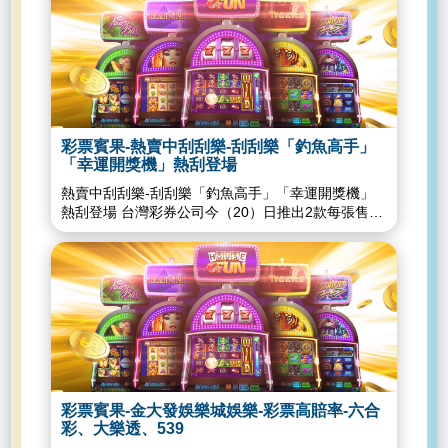
速的體會到《幸運飛艇》給你帶來的馳騁的樂趣與勝
別是聖瑪麗斯(SaintMarys)、西康科特
利的快感。開獎模式《幸運飛艇》採用專用的搖獎計
(ConcordWest)，聖萊納茲(StLeonards)，奧本
算機系統進行搖獎，中獎號碼從數字1至10，在這10
(Auburn)和塔尼巴海岸灣(TanilbaBay)，這讓新州成
個數字裡隨機產生。每次搖獎時按照從左至右、從1
為澳洲最幸運的州。澳洲最幸運小鎮布嘎拉所在位置
號位置到10號位置的順序進行，第一個搖出的數字對
澳洲最幸運小鎮布嘎拉所在位置昆士蘭的伯克戴爾
應1號位置，第二個搖出的數字對應2號位置，依次類
(Birkdale)，則在十大中獎熱點中排位第二。西澳的
推，直到搖出對應10號位置的第十個數字為止，這
辛格爾頓(Singleton)和霍桑山(MountHawthorn)，分
10個位置和對應的數字組成當期中獎號碼。遊戲投注
別是第七和第九位。南澳的希望谷(HopeValley)則排
彩票賓果-熱賣中刮刮樂-刮刮樂「釣魚高手」
時間為5分鐘一期，全天共180期。幸運飛艇是風靡
位第十。想中樂透除了選地點專家建議以團購提高中
「幸運開獎機」熱刮登場
國外的一種高頻彩票，在其玩法眾多的環境下，衍生
獎概率樂透執行總裁賈克林·伍德(JaclynWood)給澳
熱賣中刮刮樂-刮刮樂「釣魚高手」「幸運開獎機」
了許多各類的投注技巧。玩家通過技巧進行號碼篩
洲彩迷提供轉運的建議，他說：「加入小組團購彩
熱刮登場 台灣彩券公司今（20）日推出2款每張售價
選，除了技巧外還有占盈率比很大的一個因素，就是
票，集中資金購買更多注的彩票，是增加中獎概率的
新臺幣200元、頭獎200萬元的刮刮樂「釣魚高手」
心理因素，今天我們來分析一下在投注時的心理。金
最具成本效益的方式」。澳洲彩票澳洲彩票●老虎機-
及「幸運開獎機」。「釣魚高手」以饒富競技樂趣的
大發娛樂城娛樂城...
免費試玩●真人娛樂-SA真人試玩●棋牌遊戲-免費試玩
海釣活動為遊戲主題，搭配簡單易入門的比大小玩
彩票類別全系列彩票這遊戲不玩後悔，這幾點讓你不
法，營造紙上海釣、一分高下的刺激感，共有10次的
費時一夜致富機會來了！大樂透10億派獎金大發娛樂
中獎機會。「幸運開獎機」為益智延長型遊戲的熱銷
城娛樂城...
款，模擬樂透型彩券邊開獎、邊對獎的過程，透過票
面上繽紛動感的號碼球及開獎機，讓消費者的刮獎過
程如同親臨開獎現場般，充滿期待與歡喜。2款刮刮
樂新品各有4個頭獎200萬，總獎項超過287萬個，總
獎金逾11億元（詳如【附表】）。全新主題刮刮樂
彩票賓果-金大發娛樂城娛樂-彩票高賠率-六合
「釣魚高手」每張售價200元，票面以奮力拋出釣
彩、大樂透、539
桿、蓄勢待發的釣客，搭配遊戲刮區生動的魚隻和耀