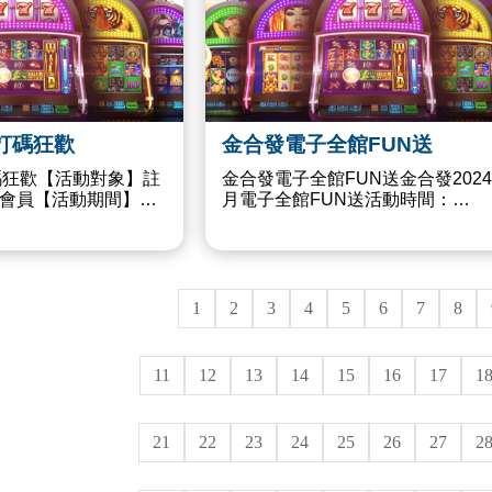
產的大有人在。在目前這個現金版
。如下圖所示：異星
特色返還率:95.89%
活翻本金週週送888會
號，即可再次贏得5場免費遊戲，
家儲值2000送彩金
六儲值回饋贈，例:儲值5000點，
彩年代中，就比較不推從信用版的
關符號】遊戲優先消
最高投注:2000元《戰
送給您您來簽到客萊柏送
可達100場。《戰神呂布》老虎機
0)x1=2500HOYA娛樂城
投注為5000+(250×5)=6250點活動
法了，且能玩到信用版的地方是逐
滿盤面且無過關符號
玩法規則詳解在《戰
GI全球星際GI鐵粉簽到
除了免費遊戲符號外，全部符號以
值2000送500！
則領取該優惠，不得同使享有其他
減少。球版代理是什麼？我們先將
連線計算。第一層與
特沒有支付線，而是
大方送註冊送你168體
量來決定獲得獎金倍數。所有贏分
回娘家送彩金！儲值
惠。儲值完畢尚未娛樂前，向線上
版代理拆成兩個部份來介紹，一邊
5個過關符號時，遊戲
式獲得獎金，玩家若
配息禮包紅包週週領新血
消除數量乘以倍數。若遇任何故障
！回娘家送彩金活動規則
服進行申請。需於儲值”當日”申請
球版，另一邊是代理。「球版」的
關符號不可累計至下
免費遊戲符號，便可觸
00GI聯盟熱烈招募中
致遊戲結果無法被判定，則所有贏
023/12/15之前，
得隔日候補申請。該優惠第三次儲
分指的就是讓玩家選擇娛樂城的體
途離開視同放棄，再
獲得15次免費旋轉的
AG娛樂城SWAG歡樂
與彩金一律不成立。《戰神呂布》
旦打碼狂歡
金合發電子全館FUN送
儲值之會員。獲得優惠
後才可以進行申請。有效押碼需達
賽事進行下注，通常體育賽事種類
第一層開始。異星進
不願等待自然觸發，
改運金~換換手氣繼續
上老虎機遊戲詳情遊戲平台:RSG
行館內的遊戲轉點及
即可申請提款。例如：週三週六儲
籃球、棒球、足球、美式足球、網
符號】第三層累計滿
前押注的100倍價格直
全勤獎SWAG首儲
機台名稱: 戰神呂布發表地區:台灣
碼狂歡【活動對象】註
金合發電子全館FUN送金合發202
人限制申請一次。向
回饋贈，例:儲值5000點，有效投
球、羽球、冰球、高爾夫球、賽車
時，遊戲返回第一層。
。戰神賽特還設有
WAG每日充值贈送
戲人數:單人遊戲類型:電子老虎機
有會員【活動期間】第
月電子全館FUN送活動時間：
請後，將由審核人員
5000+(250×5)=6250點。本優惠活
電競等項目供玩家搭配一些玩法進
【免費遊戲】盤面出
制，只要轉到兩個以上的
角好友獎勵SWAG每日
日期:2023年年齡分級:適合18歲以
:00:00-01月06日
01/0500:00-02/0423:59領獎時間：
統自動補入帳戶內。
限制一天申請一次。若發現非本人
下注。「代理」指的就是關於某種
，即可進入免費遊戲
案就可以獲得頭獎。玩法
通7金合發娛樂城首次
語言版本：繁體中文/英文/越南文...
01月07日06:00:00-01
01/0600:00-02/0523:59活動對象
小時未下注前提出申請，
值或提供假截圖，將不能”提領”且”
弈系統的業務，代理必須負責尋找
)15局。異星進化老虎機
《戰神賽特》中，玩家
00USDT儲值享10%彩
9第三期:01月14日
合發全體會員電子館活動內容活動
優惠後，累積有效押碼
惠點數與本金將直接扣回”。此優惠
會員，想辦法吸收對於球版遊戲有
費遊戲中，只要出現
喜愛的遊戲機台。這
彩金⭐⭐⭐⭐⭐普通8
20日23:59:59第四期:01
間01/05-01/31至金合發電子館：
請提款。所有和局、無
請後，以申請日起計算，限定兩個
趣的玩家加入自己的平台系統玩遊
，加總的倍數會累計
法不僅增加了遊戲的
發大紅包週週首存再
0-01月28日
累積有效投注任務，即可向客服領
1
2
3
4
5
6
7
8
賭單與輪盤同時投注
(60天)內娛樂完畢，如無娛樂完畢
戲，此外也需要維持舊會員的需求
的倍數符號出現並贏
家提供了更多贏得大
無上限⭐⭐⭐快
參與遊戲】活動範圍:FG玩
達標彩金彩金領取時間為：達標隔
，大、小、第一柱+第
將優惠點數、盈利點數與本金一律
簡單來說就是負責幫自家的博弈品
累積總倍數=該局最終
合適的機台，可以顯
城CASH首存送
歡樂捕魚，天天捕
00:00-23:59，每會員每日限領一
效投注時、輪盤投注超
回。同一帳戶/電話號碼/IP位置/共
開發新客戶加入，包括留住舊客戶
倍數符號免費遊戲重
。玩法2:購買免費遊
二存加贈20%VIP會員
魔法王者，貓鼠達人
動一每日電子投注贈規則說明活動
上時，將不計算有效押
11
12
腦(網咖)/網路環境，僅限申請與娛
13
14
15
16
17
1
業務性質的工作。球版代理好賺嗎
化UPUP》老虎機賠
》中，玩家有機會通
七天加碼送首存綁定回
３Ｄ，捕鳥達人，雷
間每日至電子館累積有效投注達
、幸運飛艇：最多只
一次。如重複申請與娛樂之會員，
實際上這類問題的答案就如同問直
率圖形4個
0倍的押注來直接購買免
0⭐⭐⭐⭐快10JY娛
傳說遊戲內進行有效
2,000(含)以上，贈58活動期間每
六車一律視為洗流水
優惠點數、盈利點數與本金一律扣
的人好不好賺一樣，不論在哪個品
個2501505025206個
需等待自然觸發。這
00送500續存加倍1%
碼參與元旦打碼狂歡
電子館累積有效投注達8,000(含)以
、幸運飛艇：同時下
回。為秉持會員公平公正之原則本
牌，只要銷售成績相當優良的時候
57個
21
22
23
24
25
26
27
2
多靈活性和控制遊戲
月禮獨家66666巨
動期間對玩家捕獵遊
上，贈188活動期間每日至電子館
龍虎、莊閒算違規一
樂平台有權對會員行為進行嚴格監
然好賺。球版代理也是相同的情況
0408個
 免費遊戲及額外獎勵
水最高0.8%⭐⭐⭐⭐
統計，活動結束時在
有效投注達20,000(含)以上，贈28
利。北京賽車、幸運
控，若發生任何違背、欺騙或利用
但是有個別的行業沒有的特殊情況
0509個
玩家獲得4至6個聖甲
新會員首儲禮,加贈
玩家可獲得相對應的
動期間每日至電子館累積有效投注