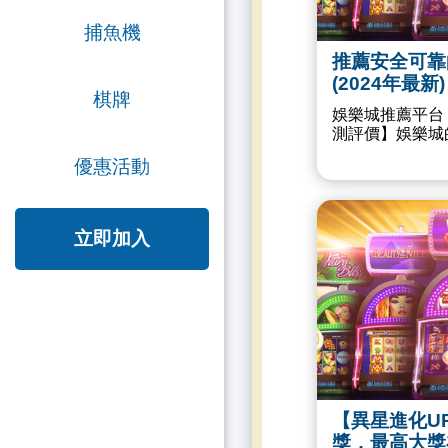
捕魚機
推薦安全可靠
(2024年最新)
棋牌
娛樂城推薦平台
測評價】娛樂城
直是玩家們最為
優惠活動
遭遇詐騙,選擇
緩。本文精選2
其評比標準著重
出金流暢度等。
立即加入
選出最值得推薦
一個安全可靠的
易。作為玩家,
平公正、運營規
最佳的娛樂體驗
推廣業界優質的
嚴格審視每一個
公平性和服務品
保它們100%可
望。我們將從正
【異星進化UP
辨別優質娛樂城
獎，最高大獎