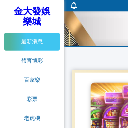
金大發娛
樂城
最新消息
體育博彩
百家樂
彩票
老虎機