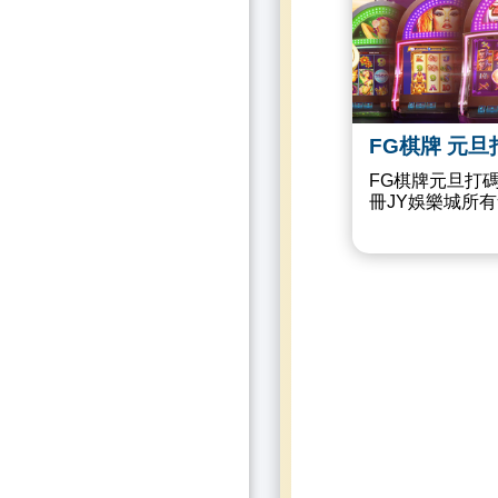
不會被視為中獎
戲:選轉觸發+購買
魚50%優惠區復
水要求，例:回娘
進化老虎機【過
最低投注:0.4元
員生日禮666
500(2000+50
除過關符號，補
神賽特》老虎機
發財金⭐⭐⭐慢5
回娘家送彩金！儲
時，才開始進行
神賽特》遊戲中
回饋禮666登入
HOYA娛樂城
第二層累計滿1
透過消除掉落方
驗金VIP獨家
2000送500
進入下一層，過
收集到4至6個
首儲1000送10
申請資格需註冊於2
一層。若遊戲中
發免費遊戲，並
⭐⭐⭐⭐快6SW
FG棋牌 元
且近30日尚未
次進入遊戲時從
機會。如果玩家
100點免費體驗
點數前，請勿進
化老虎機【重置
也可以選擇以當
玩SWAG天天玩
FG棋牌元旦打
遊戲。本活動一
15個重置符號
接購買免費遊戲
3000瘋狂送S
冊JY娛樂城所
客服人員提出申
異星進化老虎機
JACKPOT機
20%SWAG挖
一期:12月31日06
完成審核後，系
現免費遊戲符號
JACKPOT圖
返水贈⭐⭐⭐⭐普
23:59:59第二期:
(請於儲值24
(FreeGame
1:自由選台在
存款1000送10
月13日23:59:5
逾期無效)領取
【倍數符號】免
有機會自行選擇
金回饋好友分享贈
06:00:00-01月
需達1倍即可申
倍數符號並贏分
種自由選台的玩
金禾娛樂城一路
月21日06:00:0
效、被取消、對
到總倍數。有新
多樣性，還為玩
送10%日日返水
23:59:59【
黑、紅，單、雙
分，盤面贏分x
獎的機會。選擇
9CASH88娛樂
家在美人捕魚，
二柱+第三注有
贏分。過關符號
著提高你的勝算
888CASH每日
魚，全民捕魚，
過24個號碼以
置符號《異星進
戲在《戰神賽特
獨享88日簽到
３Ｄ，捕魚來了
碼內。北京賽車
率第一層符號賠
過支付當前10
饋點數在送現金20
霆戰警，美人魚
能下六車，超過
100502520105
費遊戲，從而無
樂城首次儲值20
打碼均可累積打
套利。北京賽車
500250100502
為玩家提供了更
彩金不封頂新人滿
排行榜獎勵：活
注大小、單雙、
250030020010
的機會。玩法3:
額電子彩金日日返
戲有效打碼排名
律視為洗流水套
500050040015
在主遊戲中，若
慢11百富娛樂城
打碼排行榜上的